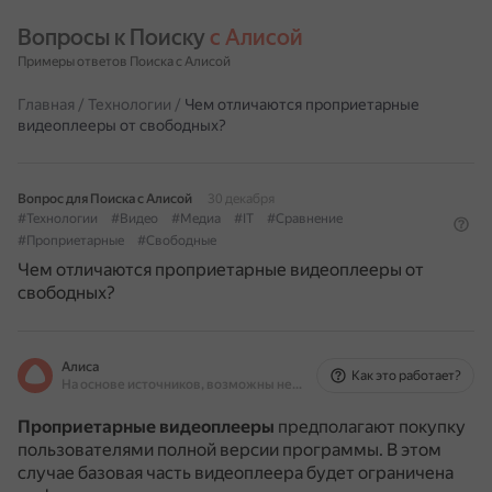
Вопросы к Поиску 
с Алисой
Примеры ответов Поиска с Алисой
Главная
/
Технологии
/
Чем отличаются проприетарные
видеоплееры от свободных?
Вопрос для Поиска с Алисой
30 декабря
#Технологии
#Видео
#Медиа
#IT
#Сравнение
#Проприетарные
#Свободные
Чем отличаются проприетарные видеоплееры от
свободных?
Алиса
Как это работает?
На основе источников, возможны неточности
Проприетарные видеоплееры
предполагают покупку
пользователями полной версии программы.
В этом
случае базовая часть видеоплеера будет ограничена