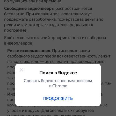
по функционалу или времени.
Свободные видеоплееры
распространяются
бесплатно.
При желании пользователи могут
поддержать разработчика, пожертвовав деньги по
реквизитам, которые создатели предлагают к
программе.
Ещё несколько отличий проприетарных и свободных
видеоплееров:
Риски использования
.
При использовании
свободного видеоплеера вся ответственность лежит
на пользователе — он не платит правообладателю
продукта и не получает гарантий взамен.
При
использовании проприетарного видеоплеера
Поиск в Яндексе
заключается двустороннее соглашение, где
Сделать Яндекс основным поиском
прописаны права и обязанности как пользователя, так
в Сhrome
и правообладателя.
Информационная безопасность
.
У разработчика
ПРОДОЛЖИТЬ
проприетарного видеоплеера есть специальная
команда, которая выявляет и устраняет возможные
угрозы и вирусы.
Для бесплатных продуктов
мониторинг и поиск решения сводятся к