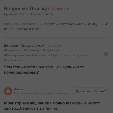
Вопросы к Поиску 
с Алисой
Примеры ответов Поиска с Алисой
Главная
/
Технологии
/
Чем отличаются мониторные наушники
от полноразмерных?
Вопрос для Поиска с Алисой
21 декабря
#Наушники
#МониторныеНаушники
#ПолноразмерныеНаушники
#Аудиотехника
#Гаджеты
#Технологии
Чем отличаются мониторные наушники от
полноразмерных?
Алиса
Как это работает?
На основе источников, возможны неточности
Мониторные наушники
и
полноразмерные
имеют
свои особенности и отличия.