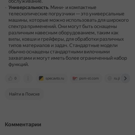
обслуживание.
Универсальность
.
Мини- и компактные
телескопические погрузчики — это универсальные
машины, которые можно использовать для широкого
спектра применений.
Они могут быть оснащены
различным навесным оборудованием, таким как
вилы, ковши и грейферы, для обработки различных
типов материалов и задач.
Стандартные модели
обычно оснащены стандартными вилочными
захватами и могут иметь более ограниченный набор
функций.
0
specavto.ru
psm-st.com
ru.jiubangin
Найти в Поиске
Комментарии