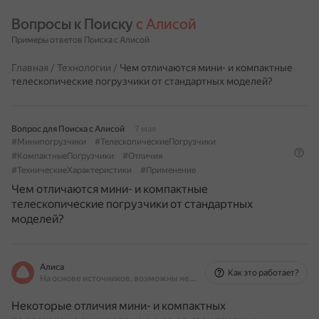
Вопросы к Поиску 
с Алисой
Примеры ответов Поиска с Алисой
Главная
/
Технологии
/
Чем отличаются мини- и компактные
телескопические погрузчики от стандартных моделей?
Вопрос для Поиска с Алисой
7 мая
#Минипогрузчики
#ТелескопическиеПогрузчики
#КомпактныеПогрузчики
#Отличия
#ТехническиеХарактеристики
#Применение
Чем отличаются мини- и компактные
телескопические погрузчики от стандартных
моделей?
Алиса
Как это работает?
На основе источников, возможны неточности
Некоторые отличия мини- и компактных