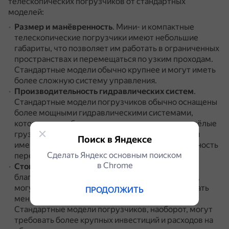
телескопических погрузчиков от стандартных
моделей:
Размер и манёвренность
.
Мини- и компактные
телескопические погрузчики имеют небольшие
габариты, что позволяет им работать в ограниченных
пространствах и перемещаться по узким проходам.
Стандартные модели обычно крупнее и могут иметь
более сложную систему управления.
Производительность гидравлических систем
.
Стандартные модели погрузчиков обычно оснащены
более мощными гидравлическими системами,
которые способны поднимать и перевозить тяжёлые
грузы на большие расстояния.
Мини-погрузчики
Поиск в Яндексе
имеют ограниченную грузоподъёмность и дальность
Сделать Яндекс основным поиском
перемещения.
в Сhrome
Стоимость и обслуживание
.
Мини-погрузчики,
благодаря своим небольшим габаритам и массе,
могут быть более доступными по цене и требовать
ПРОДОЛЖИТЬ
меньших затрат на обслуживание и ремонт.
Стандартные модели погрузчиков, наоборот, могут
требовать более крупных инвестиций и расходов на