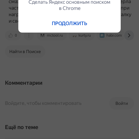
смазочно-охлаждающей жидкости.
Обычные свёрла
Сделать Яндекс основным поиском
часто требуют стабильного охлаждения, так как при
в Сhrome
нагреве свыше 150 °С сталь начинает терять закалку
и сверло быстро тупится.
ПРОДОЛЖИТЬ
0
mctool.ru
kurty.ru
habr.com
Найти в Поиске
Комментарии
Войдите, чтобы комментировать
Войти
Ещё по теме