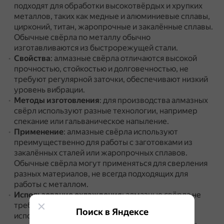
подходят для обработки высокотвёрдых и хрупких
металлов, таких как медные и алюминиевые сплавы,
цирконий, титан, жаропрочные и закалённые сплавы.
Обычные свёрла по металлу обычно
изготавливаются из быстрорежущей стали.
Свойства
: алмазные свёрла отличаются высокой
прочностью, стойкостью и долговечностью, не
требуют регулярной заточки, обеспечивают низкий
уровень вибрации.
Методы изготовления
: для производства алмазных
свёрл используют разные технологии, например
спекание или гальваническое напыление.
Применение
: алмазные свёрла используют
преимущественно для работы с заготовками из
закалённых сталей или жаропрочных сплавов.
Обычные свёрла могут применяться для сверления
разных материалов, не всегда подходящих для
работы с металлом.
Использование охлаждения
: алмазные свёрла не
требовательны к охлаждению, их можно
Поиск в Яндексе
использовать без или с переменной подачей