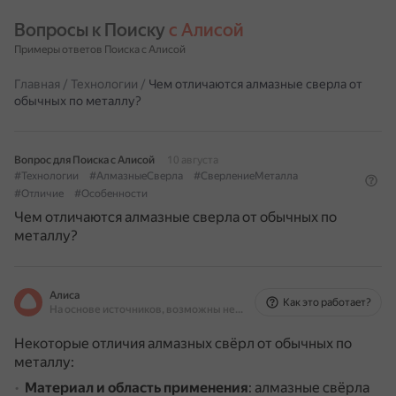
Вопросы к Поиску 
с Алисой
Примеры ответов Поиска с Алисой
Главная
/
Технологии
/
Чем отличаются алмазные сверла от
обычных по металлу?
Вопрос для Поиска с Алисой
10 августа
#Технологии
#АлмазныеСверла
#СверлениеМеталла
#Отличие
#Особенности
Чем отличаются алмазные сверла от обычных по
металлу?
Алиса
Как это работает?
На основе источников, возможны неточности
Некоторые отличия алмазных свёрл от обычных по
металлу:
Материал и область применения
: алмазные свёрла