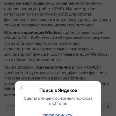
обеспечивают поддержку управления питанием и
перечисления устройств (PnP).
Например, они
используются на ноутбуках ASUS для работы
функциональных клавиш в верхнем ряду клавиатуры, а
также для задач управления электропитанием.
Обычные драйверы Windows
представляют собой
обычные DLL-библиотеки и обслуживают стандартные
устройства компьютера.
Они работают
непосредственно с регистрами аппаратуры и
экспортируют функции, доступные как ядру Windows,
так и обычным приложениям.
Таким образом,
основное отличие
в том, что ACPI
драйверы фокусируются на специфических функциях
управления питанием и взаимодействия с
устройствами ACPI, в то время как обычные драйверы
Windows обслуживают стандартные устройства
Поиск в Яндексе
компьютера в целом.
Сделать Яндекс основным поиском
в Сhrome
0
frolov-lib.ru
remontka.pro
otvet.mail.r
ПРОДОЛЖИТЬ