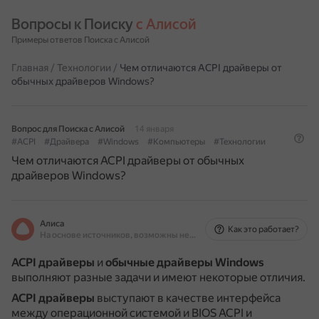
Вопросы к Поиску 
с Алисой
Примеры ответов Поиска с Алисой
Главная
/
Технологии
/
Чем отличаются ACPI драйверы от
обычных драйверов Windows?
Вопрос для Поиска с Алисой
14 января
#ACPI
#Драйвера
#Windows
#Компьютеры
#Технологии
Чем отличаются ACPI драйверы от обычных
драйверов Windows?
Алиса
Как это работает?
На основе источников, возможны неточности
ACPI драйверы
и
обычные драйверы Windows
выполняют разные задачи и имеют некоторые отличия.
ACPI драйверы
выступают в качестве интерфейса
между операционной системой и BIOS ACPI и