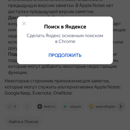
предыдущую версию заметки.
В Apple Notes нет
доступа к предыдущей версии заметки.
Доска объявлений
.
Эта функция полезна для
визуального соединения идей, создания майнд-карт
Поиск в Яндексе
или организации мыслей.
В Apple Notes такая функция
Сделать Яндекс основным поиском
недоступна в версии для Mac, за исключением
в Сhrome
использования на прикреплённых изображениях или
документах.
Поддержка плагинов
.
Apple Notes официально не
ПРОДОЛЖИТЬ
поддерживает плагины, но есть сторонние аддоны,
которые могут добавить некоторые недостающие
функции.
Некоторые сторонние приложения для заметок,
которые могут служить альтернативами Apple Notes:
Google Keep, Evernote, OneNote.
0
dzen.ru
sky.pro
www.dhgate.com
Найти в Поиске