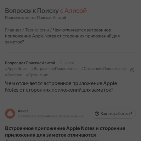
Вопросы к Поиску 
с Алисой
Примеры ответов Поиска с Алисой
Главная
/
Технологии
/
Чем отличается встроенное
приложение Apple Notes от сторонних приложений для
заметок?
Вопрос для Поиска с Алисой
21 июля
#AppleNotes
#ВстроенныеПриложения
#СторонниеПриложения
#Заметки
#Сравнение
Чем отличается встроенное приложение Apple
Notes от сторонних приложений для заметок?
Алиса
Как это работает?
На основе источников, возможны неточности
Встроенное приложение Apple Notes и сторонние
приложения для заметок отличаются