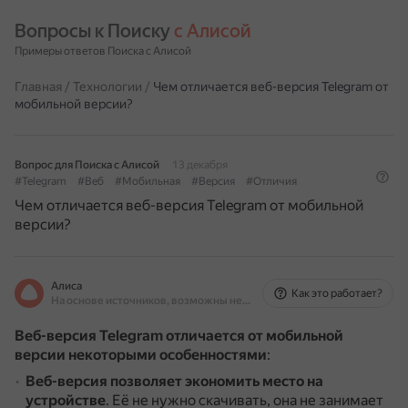
Вопросы к Поиску 
с Алисой
Примеры ответов Поиска с Алисой
Главная
/
Технологии
/
Чем отличается веб-версия Telegram от
мобильной версии?
Вопрос для Поиска с Алисой
13 декабря
#Telegram
#Веб
#Мобильная
#Версия
#Отличия
Чем отличается веб-версия Telegram от мобильной
версии?
Алиса
Как это работает?
На основе источников, возможны неточности
Веб-версия Telegram отличается от мобильной
версии некоторыми особенностями
:
Веб-версия позволяет экономить место на
устройстве
.
Её не нужно скачивать, она не занимает