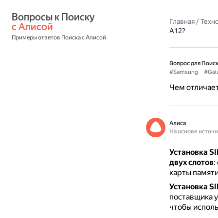
Вопросы к Поиску 
Главная
/
Техн
с Алисой
A12?
Примеры ответов Поиска с Алисой
Вопрос для Поиск
#Samsung
#Gal
Чем отличает
Алиса
На основе источ
Установка SI
двух слотов
:
карты памяти
Установка S
поставщика у
чтобы исполь