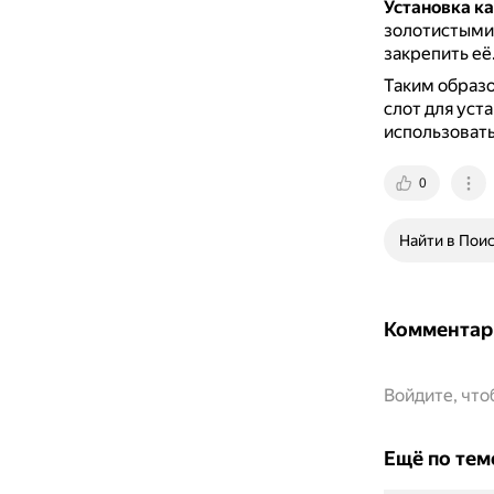
Установка к
золотистыми 
закрепить её
Таким образ
слот для уста
использовать
0
Найти в Пои
Комментар
Войдите, чт
Ещё по тем