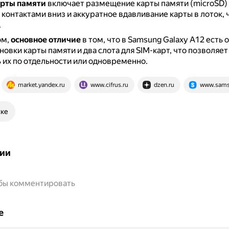
арты памяти
включает размещение карты памяти (microSD) 
контактами вниз и аккуратное вдавливание карты в лоток, 
.
ом,
основное отличие
в том, что в Samsung Galaxy A12 есть 
новки карты памяти и два слота для SIM-карт, что позволяет
 их по отдельности или одновременно.
market.yandex.ru
www.cifrus.ru
dzen.ru
www.sams
ске
ии
обы комментировать
е