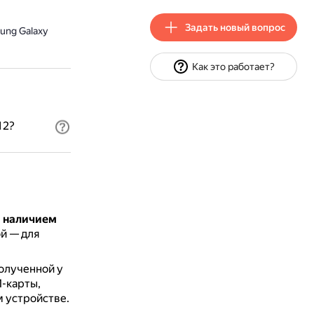
Задать новый вопрос
ung Galaxy
Как это работает?
12?
я
наличием
ой — для
олученной у
M-карты,
м устройстве.