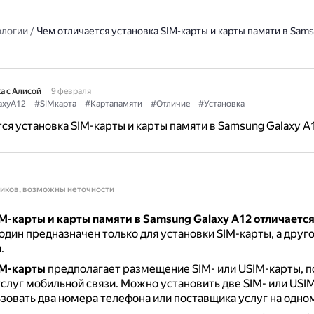
ологии
/
Чем отличается установка SIM-карты и карты памяти в Sams
а с Алисой
9 февраля
axyA12
#SIMкарта
#Картапамяти
#Отличие
#Установка
ся установка SIM-карты и карты памяти в Samsung Galaxy A
ников, возможны неточности
M-карты и карты памяти в Samsung Galaxy A12 отличаетс
 один предназначен только для установки SIM-карты, а друг
.
IM-карты
предполагает размещение SIM- или USIM-карты, п
слуг мобильной связи.
Можно установить две SIM- или USI
зовать два номера телефона или поставщика услуг на одно