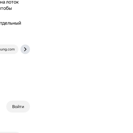
на лоток
чтобы
отдельный
ung.com
www.dgl.ru
Войти