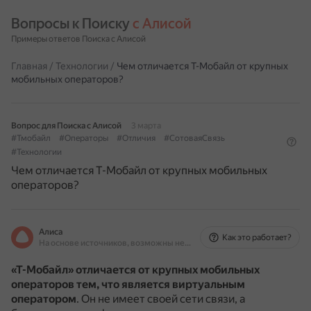
Вопросы к Поиску 
с Алисой
Примеры ответов Поиска с Алисой
Главная
/
Технологии
/
Чем отличается Т-Мобайл от крупных
мобильных операторов?
Вопрос для Поиска с Алисой
3 марта
#Тмобайл
#Операторы
#Отличия
#СотоваяСвязь
#Технологии
Чем отличается Т-Мобайл от крупных мобильных
операторов?
Алиса
Как это работает?
На основе источников, возможны неточности
«Т-Мобайл» отличается от крупных мобильных
операторов тем, что является виртуальным
оператором
.
Он не имеет своей сети связи, а