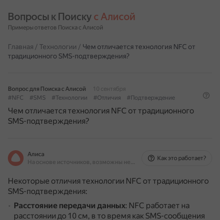
Вопросы к Поиску 
с Алисой
Примеры ответов Поиска с Алисой
Главная
/
Технологии
/
Чем отличается технология NFC от
традиционного SMS-подтверждения?
Вопрос для Поиска с Алисой
10 сентября
#NFC
#SMS
#Технологии
#Отличия
#Подтверждение
Чем отличается технология NFC от традиционного
SMS-подтверждения?
Алиса
Как это работает?
На основе источников, возможны неточности
Некоторые отличия технологии NFC от традиционного
SMS-подтверждения:
Расстояние передачи данных
: NFC работает на
расстоянии до 10 см, в то время как SMS-сообщения