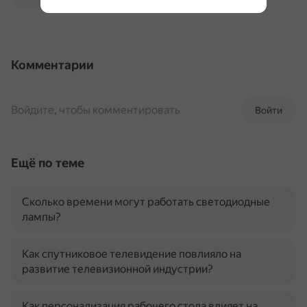
Комментарии
Войдите, чтобы комментировать
Войти
Ещё по теме
Сколько времени могут работать светодиодные
лампы?
Как спутниковое телевидение повлияло на
развитие телевизионной индустрии?
Как персонализация рабочего стола влияет на