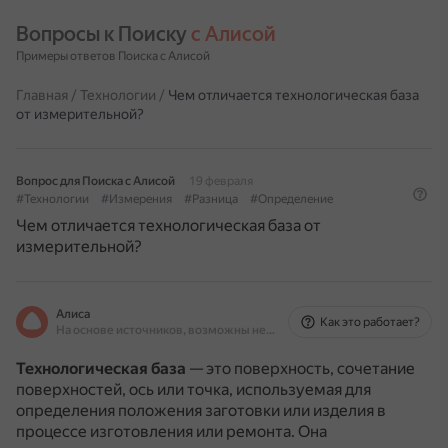
Вопросы к Поиску 
с Алисой
Примеры ответов Поиска с Алисой
Главная
/
Технологии
/
Чем отличается технологическая база
от измерительной?
Вопрос для Поиска с Алисой
19 февраля
#Технологии
#Измерения
#Разница
#Определение
Чем отличается технологическая база от
измерительной?
Алиса
Как это работает?
На основе источников, возможны неточности
Технологическая база
— это поверхность, сочетание
поверхностей, ось или точка, используемая для
определения положения заготовки или изделия в
процессе изготовления или ремонта.
Она