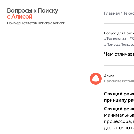
Вопросы к Поиску 
Главная
/
Техн
с Алисой
Примеры ответов Поиска с Алисой
Вопрос для Поиск
#Технологии
#С
#ПомощьПользов
Чем отличает
Алиса
На основе источ
Спящий режи
принципу ра
Спящий реж
минимальным
процессора, 
достаточно н