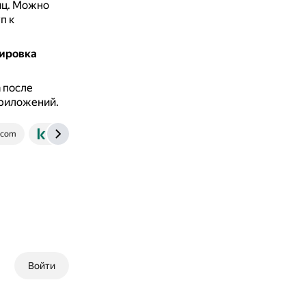
иц.
Можно
п к
кировка
 после
приложений.
.com
www.kaspersky.ru
news.rambler.ru
pikabu.ru
Войти