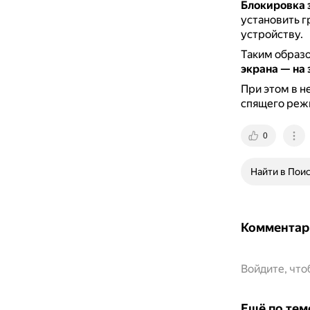
Блокировка 
установить г
устройству.
Таким образ
экрана — на
При этом в н
спящего режи
0
Найти в Пои
Комментар
Войдите, чт
Ещё по тем