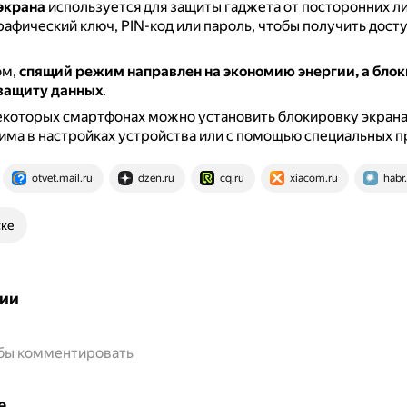
экрана
используется для защиты гаджета от посторонних л
рафический ключ, PIN-код или пароль, чтобы получить досту
ом,
спящий режим направлен на экономию энергии, а бло
 защиту данных
.
екоторых смартфонах можно установить блокировку экрана
ма в настройках устройства или с помощью специальных 
otvet.mail.ru
dzen.ru
cq.ru
xiacom.ru
habr
ске
ии
обы комментировать
е