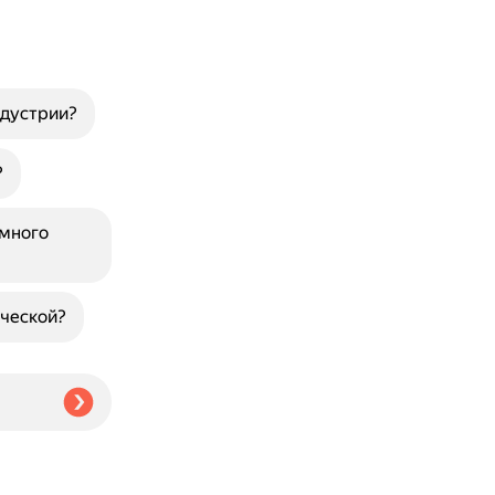
ндустрии?
?
ммного
ической?