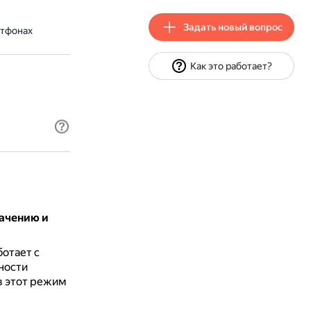
Задать новый вопрос
ртфонах
Как это работает?
начению и
отает с
ности
в этот режим