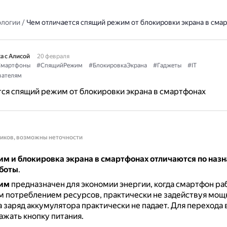
ологии
/
Чем отличается спящий режим от блокировки экрана в сма
а с Алисой
20 февраля
мартфоны
#СпящийРежим
#БлокировкаЭкрана
#Гаджеты
#IT
ателям
ся спящий режим от блокировки экрана в смартфонах
ников, возможны неточности
м и блокировка экрана в смартфонах отличаются по наз
боты
.
им
предназначен для экономии энергии, когда смартфон раб
 потреблением ресурсов, практически не задействуя мощ
а заряд аккумулятора практически не падает.
Для перехода 
ажать кнопку питания.