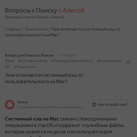
Вопросы к Поиску 
с Алисой
Примеры ответов Поиска с Алисой
Главная
/
Технологии
/
Чем отличается системный кэш от
пользовательского на Mac?
Вопрос для Поиска с Алисой
17 января
#Mac
#СистемныйКэш
#ПользовательскийКэш
#Компьютеры
#IT
#Технологии
Чем отличается системный кэш от
пользовательского на Mac?
Алиса
Как это работает?
На основе источников, возможны неточности
Системный кэш на Mac
связан с повседневными
операциями в macOS и содержит служебные файлы,
которые хранятся на диске и используются для