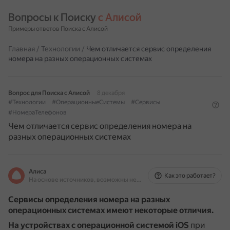
Вопросы к Поиску 
с Алисой
Примеры ответов Поиска с Алисой
Главная
/
Технологии
/
Чем отличается сервис определения
номера на разных операционных системах
Вопрос для Поиска с Алисой
8 декабря
#Технологии
#ОперационныеСистемы
#Сервисы
#НомераТелефонов
Чем отличается сервис определения номера на
разных операционных системах
Алиса
Как это работает?
На основе источников, возможны неточности
Сервисы определения номера на разных
операционных системах имеют некоторые отличия.
На устройствах с операционной системой iOS
при