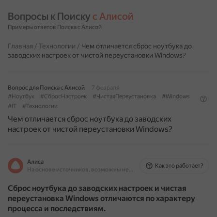
Вопросы к Поиску 
с Алисой
Примеры ответов Поиска с Алисой
Главная
/
Технологии
/
Чем отличается сброс ноутбука до
заводских настроек от чистой переустановки Windows?
Вопрос для Поиска с Алисой
7 февраля
#Ноутбук
#СбросНастроек
#ЧистаяПереустановка
#Windows
#IT
#Технологии
Чем отличается сброс ноутбука до заводских
настроек от чистой переустановки Windows?
Алиса
Как это работает?
На основе источников, возможны неточности
Сброс ноутбука до заводских настроек и чистая
переустановка Windows отличаются по характеру
процесса и последствиям.