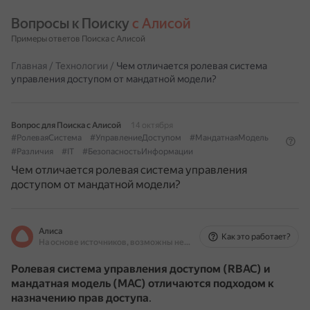
Вопросы к Поиску 
с Алисой
Примеры ответов Поиска с Алисой
Главная
/
Технологии
/
Чем отличается ролевая система
управления доступом от мандатной модели?
Вопрос для Поиска с Алисой
14 октября
#РолеваяСистема
#УправлениеДоступом
#МандатнаяМодель
#Различия
#IT
#БезопасностьИнформации
Чем отличается ролевая система управления
доступом от мандатной модели?
Алиса
Как это работает?
На основе источников, возможны неточности
Ролевая система управления доступом (RBAC) и
мандатная модель (MAC) отличаются подходом к
назначению прав доступа
.