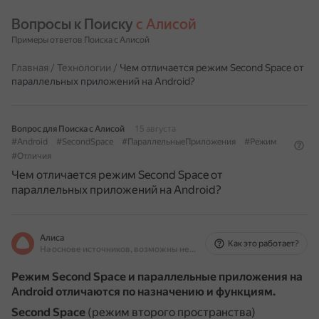
Вопросы к Поиску 
с Алисой
Примеры ответов Поиска с Алисой
Главная
/
Технологии
/
Чем отличается режим Second Space от
параллельных приложений на Android?
Вопрос для Поиска с Алисой
15 августа
#Android
#SecondSpace
#ПараллельныеПриложения
#Режим
#Отличия
Чем отличается режим Second Space от
параллельных приложений на Android?
Алиса
Как это работает?
На основе источников, возможны неточности
Режим Second Space и параллельные приложения на
Android отличаются по назначению и функциям.
Second Space
(режим второго пространства)