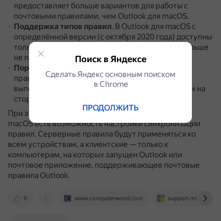
предоставляет больше вариантов для работы с
почтовыми правилами, чем Outlook для macOS.
Поддержка типов правил
.
В Outlook для macOS с
определённой версии (с октября 2020 года) доступны
только серверные правила, правила клиента больше
не поддерживаются.
Поиск в Яндексе
Порядок выполнения
.
Outlook может запускать
Сделать Яндекс основным поиском
правила не в указанном порядке.
Сначала
в Сhrome
выполняются правила на стороне сервера, затем на
стороне клиента.
ПРОДОЛЖИТЬ
При этом и в Outlook для Windows, и в Outlook для
macOS есть возможность настройки синхронизации
правил.
Серверные правила будут применяться ко
всем устройствам, а клиентские — только к
компьютерам, на которых запущен Outlook или
почтовое приложение, поддерживающее почтовые
правила Outlook.
0
www.computerworld.com
support.microsoft.