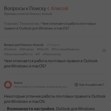
Вопросы к Поиску 
с Алисой
Примеры ответов Поиска с Алисой
Главная
/
Технологии
/
Чем отличается работа почтовых
правил в Outlook для Windows и macOS?
Вопрос для Поиска с Алисой
20 марта
#Outlook
#Windows
#MacOS
#ПочтовыеПравила
#ЭлектроннаяПочта
#IT
#Технологии
Чем отличается работа почтовых правил в Outlook
для Windows и macOS?
Алиса
Как это работает?
На основе источников, возможны неточности
Некоторые отличия работы почтовых правил в Outlook
для Windows и macOS:
Возможности настройки
.
Outlook для Windows