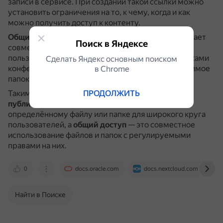
записи в сервисе.
При создании такой ссылки можно
установить ограничения на то, к чему, когда и как
можно получить доступ к контенту.
Общий доступ
в облачных хранилищах предполагает
Поиск в Яндексе
совместное использование файлов и папок с
пользователями, группами, кругами или участниками
Сделать Яндекс основным поиском
конференции, при этом права на файлы и содержимое
в Сhrome
папок регулируются.
ПРОДОЛЖИТЬ
Таким образом,
основное отличие
в том, что
публичная ссылка
предоставляет доступ к
определённому файлу или папке для широкого круга
пользователей, а
общий доступ
— это совместное
использование файлов и папок с регулируемыми
правами на них.
0
docs.oracle.com
docs.nextcloud.com
Найти в Поиске