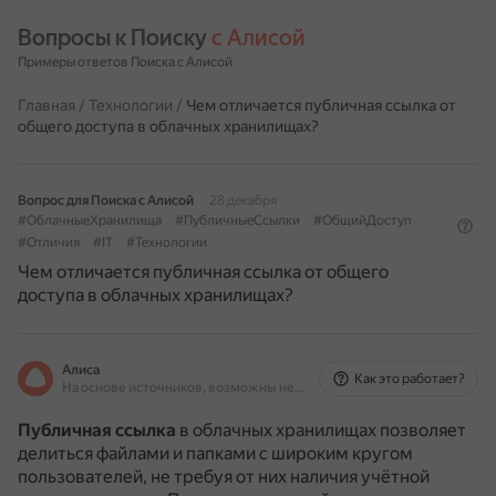
Вопросы к Поиску 
с Алисой
Примеры ответов Поиска с Алисой
Главная
/
Технологии
/
Чем отличается публичная ссылка от
общего доступа в облачных хранилищах?
Вопрос для Поиска с Алисой
28 декабря
#ОблачныеХранилища
#ПубличныеСсылки
#ОбщийДоступ
#Отличия
#IT
#Технологии
Чем отличается публичная ссылка от общего
доступа в облачных хранилищах?
Алиса
Как это работает?
На основе источников, возможны неточности
Публичная ссылка
в облачных хранилищах позволяет
делиться файлами и папками с широким кругом
пользователей, не требуя от них наличия учётной