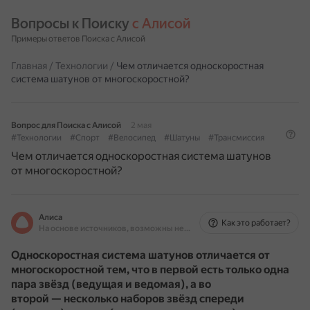
Вопросы к Поиску 
с Алисой
Примеры ответов Поиска с Алисой
Главная
/
Технологии
/
Чем отличается односкоростная
система шатунов от многоскоростной?
Вопрос для Поиска с Алисой
2 мая
#Технологии
#Спорт
#Велосипед
#Шатуны
#Трансмиссия
Чем отличается односкоростная система шатунов
от многоскоростной?
Алиса
Как это работает?
На основе источников, возможны неточности
Односкоростная система шатунов отличается от
многоскоростной тем, что в первой есть только одна
пара звёзд (ведущая и ведомая), а во
второй — несколько наборов звёзд спереди