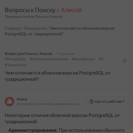
Вопросы к Поиску 
с Алисой
Примеры ответов Поиска с Алисой
Главная
/
Технологии
/
Чем отличается облачная версия
PostgreSQL от традиционной?
Вопрос для Поиска с Алисой
11 декабря
#PostgreSQL
#ОблачныеТехнологии
#БазыДанных
#IT
#Технологии
Чем отличается облачная версия PostgreSQL от
традиционной?
Алиса
Как это работает?
На основе источников, возможны неточности
Некоторые отличия облачной версии PostgreSQL от
традиционной:
Администрирование
.
При использовании обычного