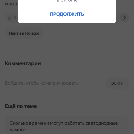
масштабируемость или скорость.
ПРОДОЛЖИТЬ
0
cloud.ru
skyeng.ru
ssl-team.com
Найти в Поиске
Комментарии
Войдите, чтобы комментировать
Войти
Ещё по теме
Сколько времени могут работать светодиодные
лампы?