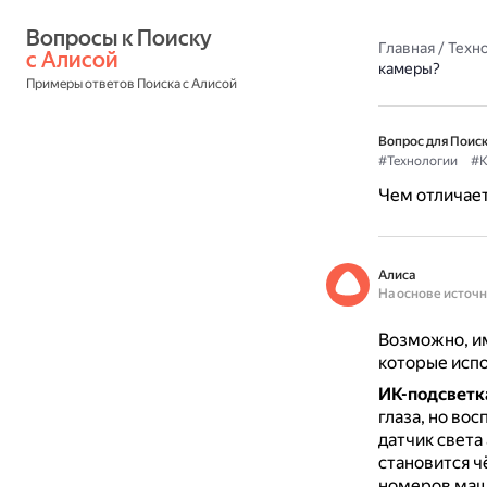
Вопросы к Поиску 
Главная
/
Техн
с Алисой
камеры?
Примеры ответов Поиска с Алисой
Вопрос для Поиск
#Технологии
#К
Чем отличает
Алиса
На основе источ
Возможно, им
которые испо
ИК-подсветк
глаза, но во
датчик света
становится ч
номеров маши