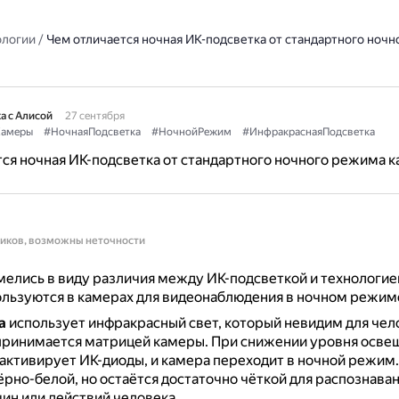
ологии
/
Чем отличается ночная ИК-подсветка от стандартного ноч
а с Алисой
27 сентября
амеры
#НочнаяПодсветка
#НочнойРежим
#ИнфракраснаяПодсветка
ся ночная ИК-подсветка от стандартного ночного режима 
ников, возможны неточности
елись в виду различия между ИК-подсветкой и технологией 
льзуются в камерах для видеонаблюдения в ночном режим
а
использует инфракрасный свет, который невидим для чел
спринимается матрицей камеры.
При снижении уровня осве
 активирует ИК-диоды, и камера переходит в ночной режим
ёрно-белой, но остаётся достаточно чёткой для распознаван
н или действий человека.