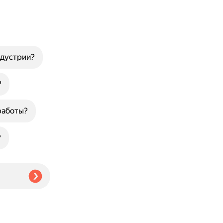
ндустрии?
?
работы?
?