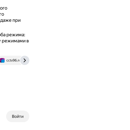
ного
го
 даже при
оба режима:
у режимами в
cctv96.ru
Войти