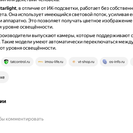
tarlight
, в отличие от ИК-подсветки, работает без собствен
ета.
Она использует имеющийся световой поток, усиливая е
и аппаратно.
Это позволяет получать цветное изображение
 уровне освещённости.
роизводители выпускают камеры, которые поддерживают 
.
Такие модели умеют автоматически переключаться межд
от уровня освещённости.
tatcontrol.ru
imou-life.ru
vt-shop.ru
os-info.ru
ске
ии
обы комментировать