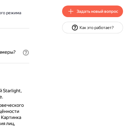
Задать новый вопрос
ного режима
Как это работает?
камеры?
Starlight,
е.
овеческого
щённости
.
Картинка
ия лиц,