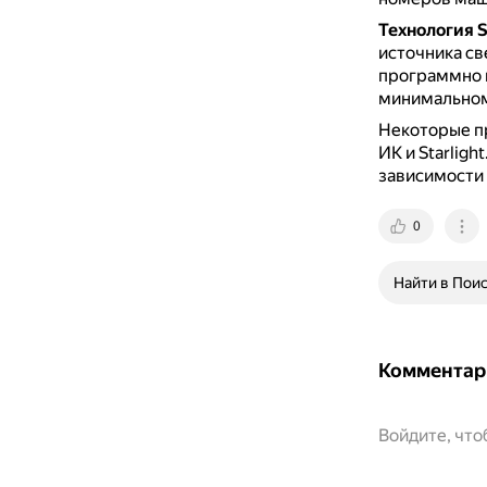
Технология S
источника св
программно 
минимальном
Некоторые п
ИК и Starlight
зависимости 
0
Найти в Пои
Комментар
Войдите, чт