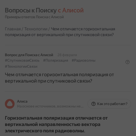
Вопросы к Поиску 
с Алисой
Примеры ответов Поиска с Алисой
Главная
/
Технологии
/
Чем отличается горизонтальная
поляризация от вертикальной при спутниковой связи?
Вопрос для Поиска с Алисой
28 февраля
#СпутниковаяСвязь
#Поляризация
#Радиоволны
#ТехнологииСвязи
Чем отличается горизонтальная поляризация от
вертикальной при спутниковой связи?
Алиса
Как это работает?
На основе источников, возможны неточности
Горизонтальная поляризация отличается от
вертикальной направленностью вектора
электрического поля радиоволны
.