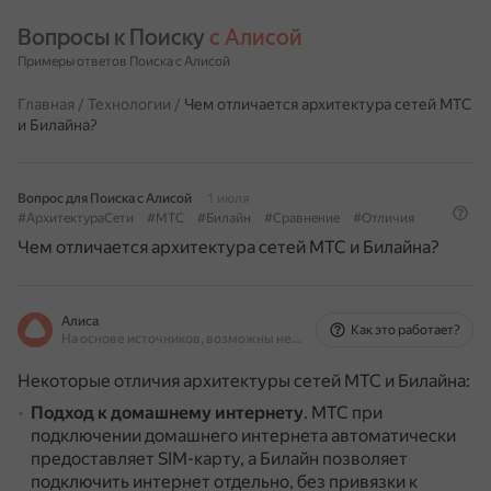
Вопросы к Поиску 
с Алисой
Примеры ответов Поиска с Алисой
Главная
/
Технологии
/
Чем отличается архитектура сетей МТС
и Билайна?
Вопрос для Поиска с Алисой
1 июля
#АрхитектураСети
#МТС
#Билайн
#Сравнение
#Отличия
Чем отличается архитектура сетей МТС и Билайна?
Алиса
Как это работает?
На основе источников, возможны неточности
Некоторые отличия архитектуры сетей МТС и Билайна:
Подход к домашнему интернету
.
МТС при
подключении домашнего интернета автоматически
предоставляет SIM-карту, а Билайн позволяет
подключить интернет отдельно, без привязки к