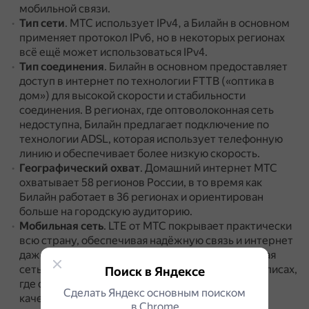
мобильной связи.
Тип сети
.
МТС использует IPv4, а Билайн в основном
применяет протокол IPv6, но в некоторых регионах
всё ещё может использоваться IPv4.
Тип соединения
.
Билайн в основном предоставляет
доступ в интернет по технологии FTTB («оптика в
дом») для высокой скорости и стабильности
соединения.
В регионах, где оптоволоконная сеть
недоступна, Билайн предлагает подключение по
технологии ADSL, которая использует телефонную
линию и обеспечивает более низкую скорость.
Географический охват
.
Домашний интернет МТС
охватывает 58 регионов России, в то время как
Билайн работает в 36 регионах и ориентирован
больше на городскую аудиторию.
Мобильная сеть
.
LTE от МТС покрывает практически
всю страну, обеспечивая надёжную связь и интернет
даже в отдалённых районах.
У Билайна мобильная
сеть также неплохо развита, особенно в мегаполисах,
Поиск в Яндексе
где связь стабильна, но в удалённых регионах
Сделать Яндекс основным поиском
качество покрытия может быть ниже.
в Сhrome