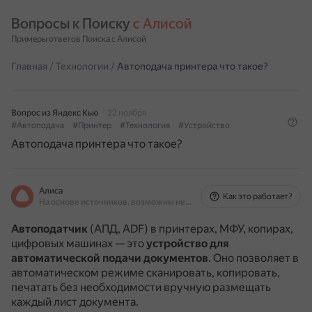
Вопросы к Поиску 
с Алисой
Примеры ответов Поиска с Алисой
Главная
/
Технологии
/
Автоподача принтера что такое?
Вопрос из Яндекс Кью
22 ноября
#Автоподача
#Принтер
#Технология
#Устройство
Автоподача принтера что такое?
Алиса
Как это работает?
На основе источников, возможны неточности
Автоподатчик
(АПД, ADF) в принтерах, МФУ, копирах,
цифровых машинах — это
устройство для
автоматической подачи документов
.
Оно позволяет в
автоматическом режиме сканировать, копировать,
печатать без необходимости вручную размещать
каждый лист документа.