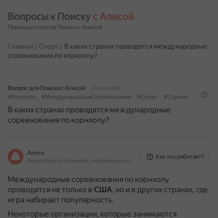
Вопросы к Поиску 
с Алисой
Примеры ответов Поиска с Алисой
Главная
/
Спорт
/
В каких странах проводятся международные
соревнования по корнхолу?
Вопрос для Поиска с Алисой
9 сентября
#Корнхол
#МеждународныеСоревнования
#Спорт
#Страны
В каких странах проводятся международные
соревнования по корнхолу?
Алиса
Как это работает?
На основе источников, возможны неточности
Международные соревнования по корнхолу
проводятся не только в
США
, но и в других странах, где
игра набирает популярность.
Некоторые организации, которые занимаются