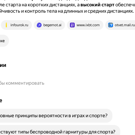
ле старта на коротких дистанциях, а
высокий старт
обеспеч
чивость и контроль тела на длинных и средних дистанциях.
infourok.ru
begemot.ai
www.ixbt.com
otvet.mail.ru
ске
ии
обы комментировать
е
овные принципы вероятности в играх и спорте?
ствуют типы беспроводной гарнитуры для спорта?