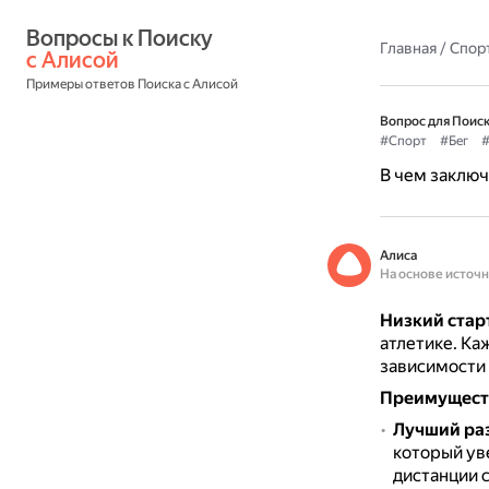
Вопросы к Поиску 
Главная
/
Спор
с Алисой
Примеры ответов Поиска с Алисой
Вопрос для Поиск
#Спорт
#Бег
#
В чем заключ
Алиса
На основе источ
Низкий стар
атлетике.
Каж
зависимости 
Преимуществ
Лучший ра
который ув
дистанции 