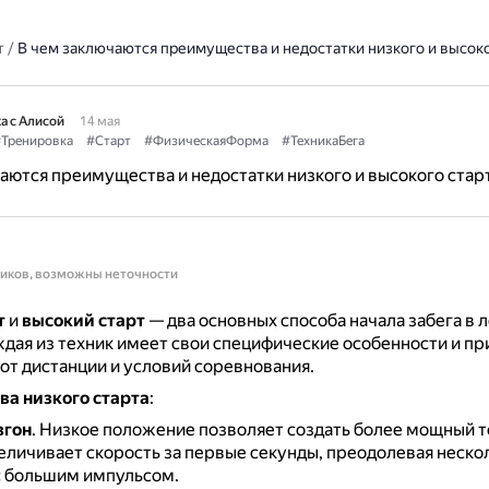
т
/
В чем заключаются преимущества и недостатки низкого и высоко
а с Алисой
14 мая
Тренировка
#Старт
#ФизическаяФорма
#ТехникаБега
аются преимущества и недостатки низкого и высокого стар
ников, возможны неточности
т
и
высокий старт
— два основных способа начала забега в 
дая из техник имеет свои специфические особенности и пр
от дистанции и условий соревнования.
а низкого старта
:
згон
.
Низкое положение позволяет создать более мощный т
еличивает скорость за первые секунды, преодолевая неско
с большим импульсом.