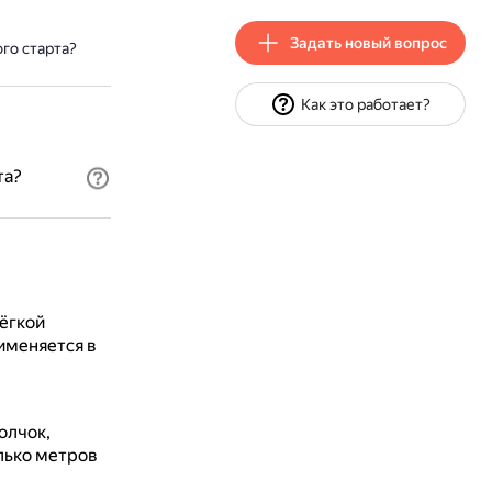
Задать новый вопрос
го старта?
Как это работает?
та?
лёгкой
именяется в
олчок,
лько метров