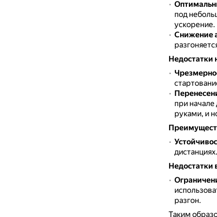
Оптимальны
под неболь
ускорение.
Снижение 
разгоняетс
Недостатки 
Чрезмерно
стартование
Перенесени
при начале
руками, и н
Преимуществ
Устойчивос
дистанциях
Недостатки 
Ограничени
использова
разгон.
Таким образ