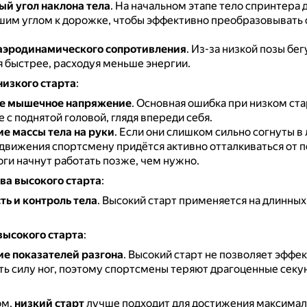
й угол наклона тела
.
На начальном этапе тело спринтера 
шим углом к дорожке, чтобы эффективно преобразовывать 
аэродинамического сопротивления
.
Из-за низкой позы бег
я быстрее, расходуя меньше энергии.
низкого старта
:
е мышечное напряжение
.
Основная ошибка при низком ста
 с поднятой головой, глядя впереди себя.
е массы тела на руки
.
Если они слишком сильно согнуты в л
 движения спортсмену придётся активно отталкиваться от 
оги начнут работать позже, чем нужно.
а высокого старта
:
ть и контроль тела
.
Высокий старт применяется на длинных
.
высокого старта
:
е показателей разгона
.
Высокий старт не позволяет эффе
ть силу ног, поэтому спортсмены теряют драгоценные секу
ом,
низкий старт
лучше подходит для достижения максима