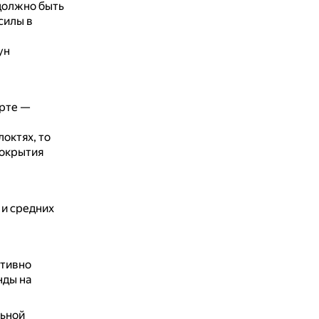
должно быть
силы в
ун
рте —
октях, то
покрытия
 и средних
ктивно
нды на
льной