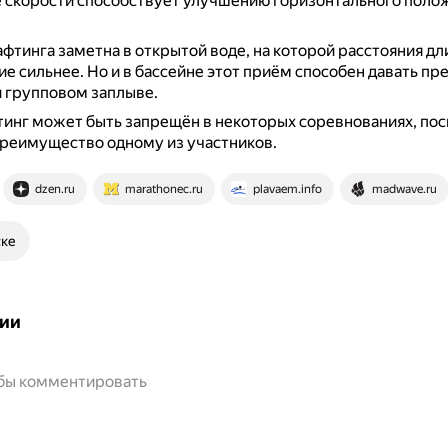
 скорости способствует улучшению горизонтального полож
афтинга заметна в открытой воде, на которой расстояния дл
ие сильнее.
Но и в бассейне этот приём способен давать п
 групповом заплыве.
инг может быть запрещён в некоторых соревнованиях, пос
преимущество одному из участников.
dzen.ru
marathonec.ru
plavaem.info
madwave.ru
ске
ии
обы комментировать