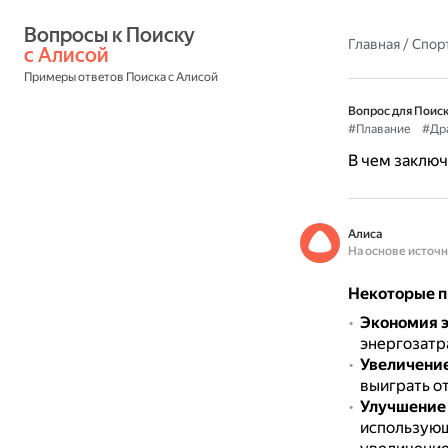
Вопросы к Поиску 
Главная
/
Спор
с Алисой
Примеры ответов Поиска с Алисой
Вопрос для Поиск
#Плавание
#Др
В чем заключ
Алиса
На основе источ
Некоторые п
Экономия 
энергозатра
Увеличение
выиграть от
Улучшение 
использующ