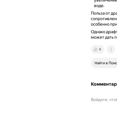
увеличение
воде.
Польза от др
сопротивлен
особенно при
Однако драфт
может дать 
0
Найти в Пои
Комментар
Войдите, чт