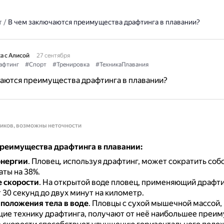
т
/
В чем заключаются преимущества драфтинга в плавании?
а с Алисой
27 сентября
афтинг
#Спорт
#Тренировка
#ТехникаПлавания
аются преимущества драфтинга в плавании?
ников, возможны неточности
реимущества драфтинга в плавании:
энергии
.
Пловец, используя драфтинг, может сократить соб
ты на 38%.
 скорости
.
На открытой воде пловец, применяющий драфти
 30 секунд до двух минут на километр.
положения тела в воде
.
Пловцы с сухой мышечной массой,
ие технику драфтинга, получают от неё наибольшее преи