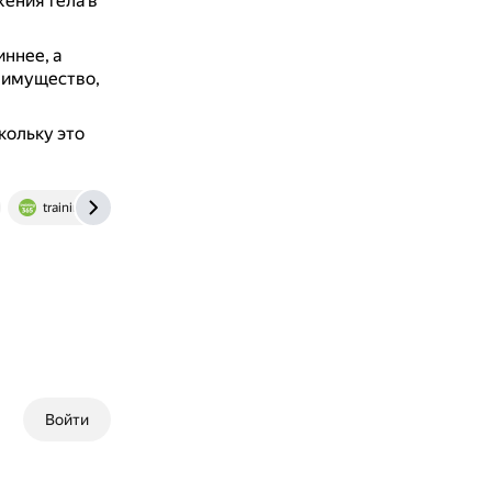
ения тела в
иннее, а
реимущество,
кольку это
training365.ru
Войти