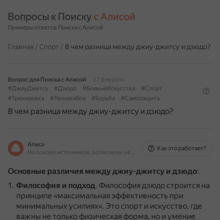
Вопросы к Поиску 
с Алисой
Примеры ответов Поиска с Алисой
Главная
/
Спорт
/
В чем разница между джиу-джитсу и дзюдо?
Вопрос для Поиска с Алисой
27 февраля
#ДжиуДжитсу
#Дзюдо
#БоевыеИскусства
#Спорт
#Тренировка
#ТехникаБоя
#Борьба
#Самозащита
В чем разница между джиу-джитсу и дзюдо?
Алиса
Как это работает?
На основе источников, возможны неточности
Основные различия между джиу-джитсу и дзюдо
:
Философия и подход
.
Философия дзюдо строится на
принципе «максимальная эффективность при
минимальных усилиях».
Это спорт и искусство, где
важны не только физическая форма, но и умение