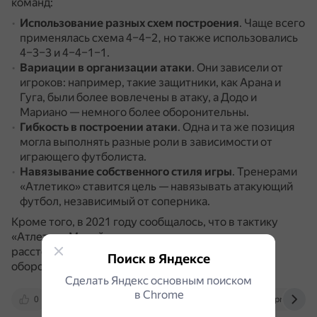
команд:
Использование разных схем построения
.
Чаще всего
применялась схема 4–4–2, но также использовались
4–3–3 и 4–4–1–1.
Вариации в организации атаки
.
Они зависели от
игроков: например, такие защитники, как Арана и
Гуга, были более вовлечены в атаку, а Додо и
Мариано — немного более оборонительны.
Гибкость в построении атаки
.
Одна и та же позиция
могла выполнять разные роли в зависимости от
играющего футболиста.
Навязывание собственного стиля игры
.
Тренерами
«Атлетико» ставится цель — навязывать атакующий
футбол, независимый от соперника.
Кроме того, в 2021 году сообщалось, что в тактику
«Атлетико Минейро» входил удар с дальнего
расстояния как способ преодоления насыщенной
Поиск в Яндексе
обороны соперника.
Сделать Яндекс основным поиском
в Сhrome
0
totalfootballanalysis.com
openport.press