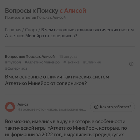
Вопросы к Поиску 
с Алисой
Примеры ответов Поиска с Алисой
Главная
/
Спорт
/
В чем основные отличия тактических систем
Атлетико Минейро от соперников?
Вопрос для Поиска с Алисой
15 августа
#Футбол
#АтлетикоМинейро
#Тактика
#Отличия
#Соперники
В чем основные отличия тактических систем
Атлетико Минейро от соперников?
Алиса
Как это работает?
На основе источников, возможны неточности
Возможно, имелись в виду некоторые особенности
тактической игры «Атлетико Минейро», которые, по
информации за 2022 год, выделялись среди других