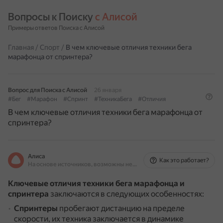
Вопросы к Поиску 
с Алисой
Примеры ответов Поиска с Алисой
Главная
/
Спорт
/
В чем ключевые отличия техники бега
марафонца от спринтера?
Вопрос для Поиска с Алисой
26 января
#Бег
#Марафон
#Спринт
#ТехникаБега
#Отличия
В чем ключевые отличия техники бега марафонца от
спринтера?
Алиса
Как это работает?
На основе источников, возможны неточности
Ключевые отличия техники бега марафонца и
спринтера
заключаются в следующих особенностях:
Спринтеры
пробегают дистанцию на пределе
скорости, их техника заключается в динамике