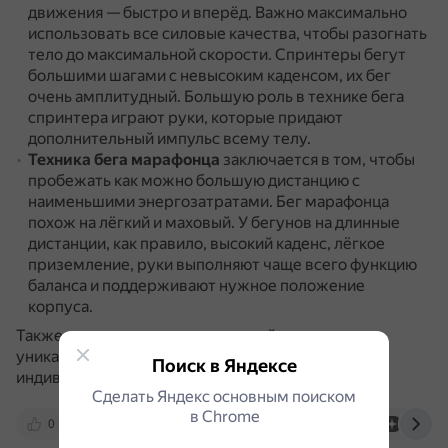
движения — быстро и вперёд.
Важно максимально
использовать все силовые качества, чтобы разогнать
тело до максимальной скорости.
Спринтеры бегут
большими шагами с невысоким каденсом, их бег
очень амплитудный.
Большую роль в технике бега
спринтера играют руки, которые придают
дополнительный импульс всему телу.
Техника бега марафонца
заключается в том, чтобы
пробежать как можно большую дистанцию с
наименьшими энергозатратами.
Бег марафонца
похож на лёгкий и маховый.
У бегунов на длинные
дистанции, как правило, высокий каденс, лёгкое
приземление, руки выполняют чаще всего функцию
баланса и поддерживают нужное положение
корпуса.
Также стоит отметить, что каждый спортсмен
уникален, и техники бега должны подбираться
Поиск в Яндексе
индивидуально.
Сделать Яндекс основным поиском
в Сhrome
0
marathonec.ru
newrunners.ru
dzen.ru