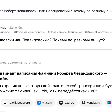
т
/
Роберт Левандовски или ЛевандовскиЙ? Почему по-разному пи
 Кью
22 ноября
ндовски
#РобертЛевандовски
#ПравильноеНаписание
#ИменаСобственн
ндовски или ЛевандовскиЙ? Почему по-разному пишут?
ников, возможны неточности
вариант написания фамилии Роберта Левандовского —
кий»
.
из правил польско-русской практической транскрипции: букв
жских фамилий -ski, -cki, -dzki передаётся как «-ий».
ru.wikipedia.org
vk.com
dzen.ru
yandex.ru