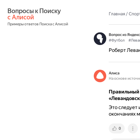
Вопросы к Поиску 
Главная
/
Спор
с Алисой
Примеры ответов Поиска с Алисой
Вопрос из Яндекс
#Футбол
#Лева
Роберт Лева
Алиса
На основе источ
Правильный 
«Левандовс
Это следует 
окончаниях му
0