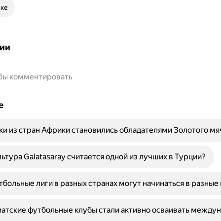
ске
ии
обы комментировать
е
ки из стран Африки становились обладателями Золотого мя
ьтура Galatasaray считается одной из лучших в Турции?
больные лиги в разных странах могут начинаться в разные
атские футбольные клубы стали активно осваивать между