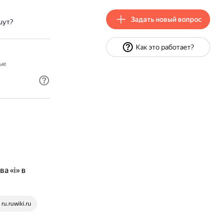
Задать новый вопрос
шут?
Как это работает?
ые
а «i» в
ru.ruwiki.ru