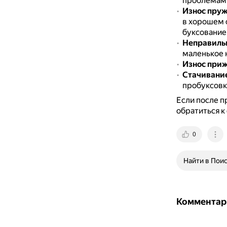
проблемам 
Износ пруж
в хорошем 
буксование
Неправильн
маленькое 
Износ при
Стачивание
пробуксовк
Если после п
обратиться к
0
Найти в Пои
Комментар