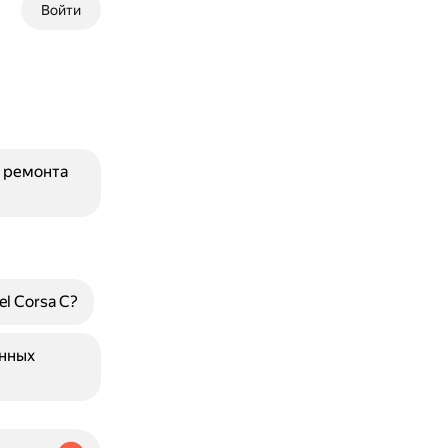
Войти
я ремонта
l Corsa C?
енных