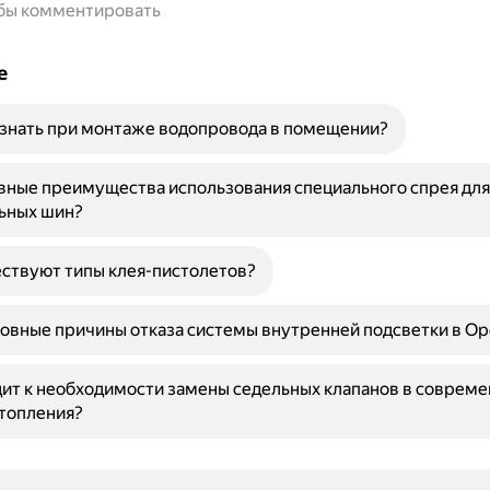
обы комментировать
е
знать при монтаже водопровода в помещении?
вные преимущества использования специального спрея дл
ьных шин?
ствуют типы клея-пистолетов?
овные причины отказа системы внутренней подсветки в Ope
ит к необходимости замены седельных клапанов в соврем
топления?