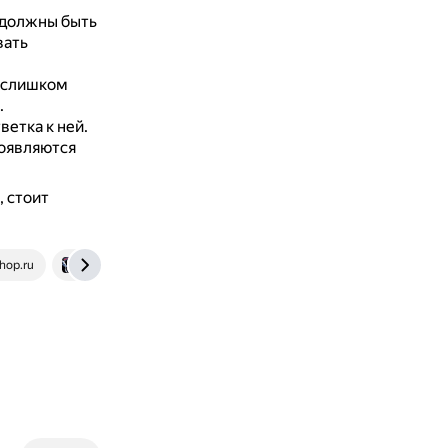
 должны быть
вать
 слишком
.
етка к ней.
появляются
 стоит
hop.ru
www.motoforum.ru