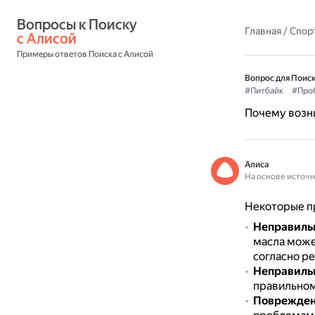
Вопросы к Поиску 
Главная
/
Спор
с Алисой
Примеры ответов Поиска с Алисой
Вопрос для Поиск
#Питбайк
#Про
Почему возни
Алиса
На основе источ
Некоторые пр
Неправильн
масла може
согласно р
Неправильн
правильном
Поврежден