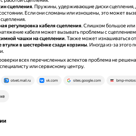
с работой сцепления.
ин сцепления
.
Пружины, удерживающие диски сцепления,
состоянии.
Если они сломаны или изношены, это может выз
 сцепления.
ая регулировка кабеля сцепления
.
Слишком большое или
натяжение кабеля может вызывать проблемы с сцеплением
жимной чашки на сцеплении
.
Также может изнашиваться отв
 втулки в шестерёнке сзади корзины
.
Иногда из-за этого 
и.
роверки всех перечисленных аспектов проблема не решена,
 специалисту или сервисному центру.
otvet.mail.ru
vk.com
sites.google.com
bmp-motos
ске
ии