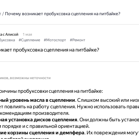
т
/
Почему возникает пробуксовка сцепления на питбайке?
а с Алисой
1 мая
буксовка
#Сцепление
#Мотоспорт
#Ремонт
кает пробуксовка сцепления на питбайке?
ников, возможны неточности
ичины пробуксовки сцепления на питбайке:
ый уровень масла в сцеплении
.
Слишком высокий или низ
т повлиять на работу сцепления.
Нужно использовать прав
екомендациям производителя.
ая установка дисков сцепления
.
Они должны быть устано
 порядке и с правильной ориентацией.
ие корзины сцепления и демпфера
.
Их повреждения могут