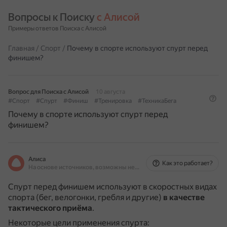
Вопросы к Поиску 
с Алисой
Примеры ответов Поиска с Алисой
Главная
/
Спорт
/
Почему в спорте используют спурт перед
финишем?
Вопрос для Поиска с Алисой
10 августа
#Спорт
#Спурт
#Финиш
#Тренировка
#ТехникаБега
Почему в спорте используют спурт перед
финишем?
Алиса
Как это работает?
На основе источников, возможны неточности
Спурт перед финишем используют в скоростных видах
спорта (бег, велогонки, гребля и другие)
в качестве
тактического приёма
.
Некоторые цели применения спурта: