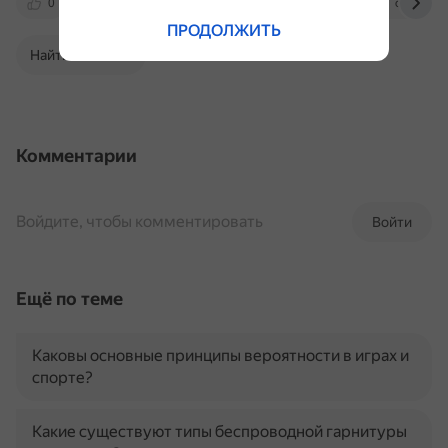
0
ru.wikipedia.org
infourok.ru
otvet.mail
ПРОДОЛЖИТЬ
Найти в Поиске
Комментарии
Войдите, чтобы комментировать
Войти
Ещё по теме
Каковы основные принципы вероятности в играх и
спорте?
Какие существуют типы беспроводной гарнитуры