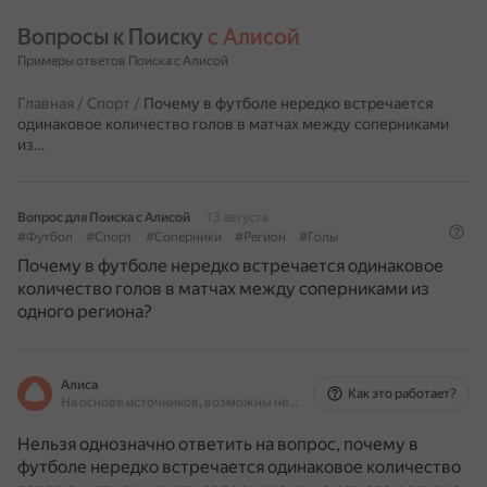
Вопросы к Поиску 
с Алисой
Примеры ответов Поиска с Алисой
Главная
/
Спорт
/
Почему в футболе нередко встречается
одинаковое количество голов в матчах между соперниками
из…
Вопрос для Поиска с Алисой
13 августа
#Футбол
#Спорт
#Соперники
#Регион
#Голы
Почему в футболе нередко встречается одинаковое
количество голов в матчах между соперниками из
одного региона?
Алиса
Как это работает?
На основе источников, возможны неточности
Нельзя однозначно ответить на вопрос, почему в
футболе нередко встречается одинаковое количество