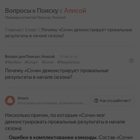
Вопросы к Поиску 
с Алисой
Примеры ответов Поиска с Алисой
Главная
/
Спорт
/
Почему «Сочи» демонстрирует провальные
результаты в начале сезона?
Вопрос для Поиска с Алисой
10 августа
#Футбол
#Спорт
#Сочи
#Результаты
Почему «Сочи» демонстрирует провальные
результаты в начале сезона?
Алиса
Как это работает?
На основе источников, возможны неточности
Несколько причин, по которым «Сочи» мог
демонстрировать провальные результаты в начале
сезона:
Ошибки в комплектовании команды
.
Состав «Сочи»