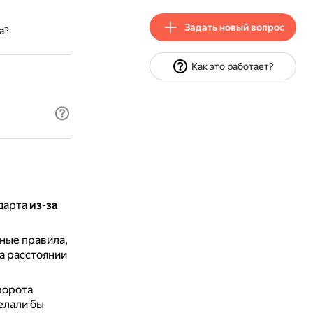
Задать новый вопрос
а?
Как это работает?
ндарта
из-за
ные правила,
на расстоянии
ворота
елали бы