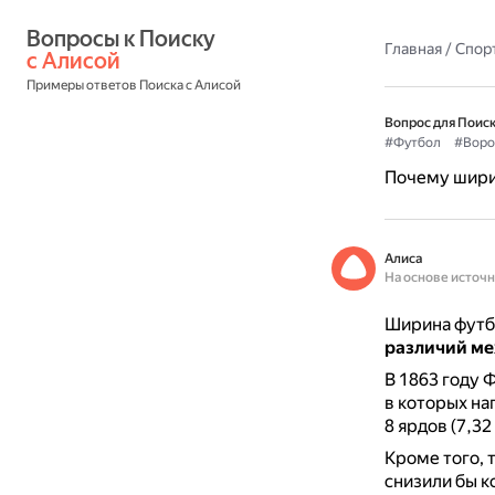
Вопросы к Поиску 
Главная
/
Спор
с Алисой
Примеры ответов Поиска с Алисой
Вопрос для Поиск
#Футбол
#Воро
Почему шири
Алиса
На основе источ
Ширина футбо
различий ме
В 1863 году 
в которых на
8 ярдов (7,32
Кроме того, 
снизили бы к