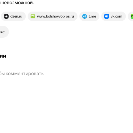
и невозможной.
dzen.ru
www.bolshoyvopros.ru
t.me
vk.com
ске
ии
обы комментировать