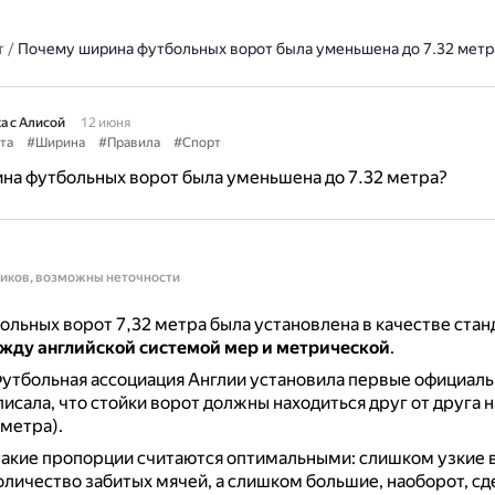
т
/
Почему ширина футбольных ворот была уменьшена до 7.32 метр
а с Алисой
12 июня
та
#Ширина
#Правила
#Спорт
на футбольных ворот была уменьшена до 7.32 метра?
ников, возможны неточности
льных ворот 7,32 метра была установлена в качестве ста
жду английской системой мер и метрической
.
Футбольная ассоциация Англии установила первые официаль
писала, что стойки ворот должны находиться друг от друга 
 метра).
такие пропорции считаются оптимальными: слишком узкие 
оличество забитых мячей, а слишком большие, наоборот, сд