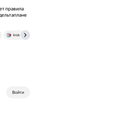
.
ет правила
 дельтаплане
krskdelta.ru
Войти