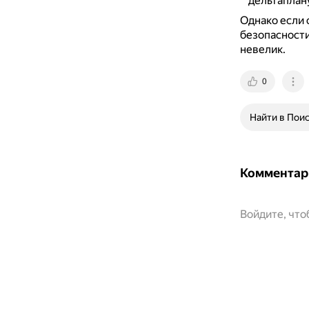
дельтаплану
Однако если 
безопасности
невелик.
0
Найти в Пои
Комментар
Войдите, чт