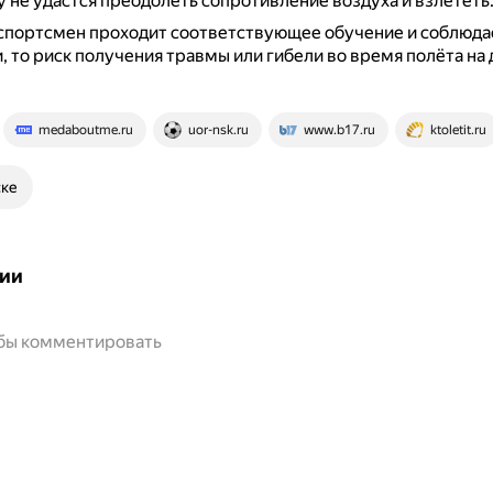
 не удастся преодолеть сопротивление воздуха и взлететь
спортсмен проходит соответствующее обучение и соблюда
, то риск получения травмы или гибели во время полёта на
medaboutme.ru
uor-nsk.ru
www.b17.ru
ktoletit.ru
ске
ии
обы комментировать