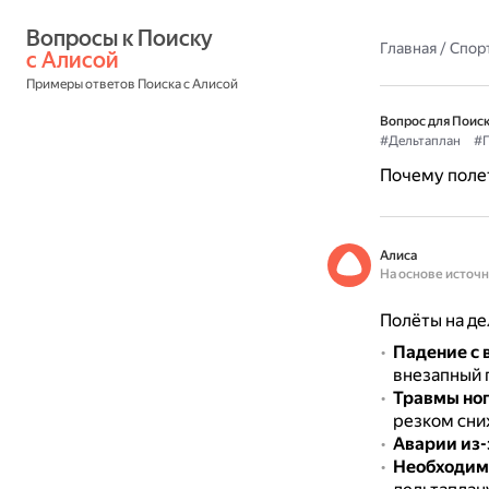
Вопросы к Поиску 
Главная
/
Спор
с Алисой
Примеры ответов Поиска с Алисой
Вопрос для Поиск
#Дельтаплан
#П
Почему полет
Алиса
На основе источ
Полёты на де
Падение с 
внезапный 
Травмы ног
резком сни
Аварии из-
Необходимо