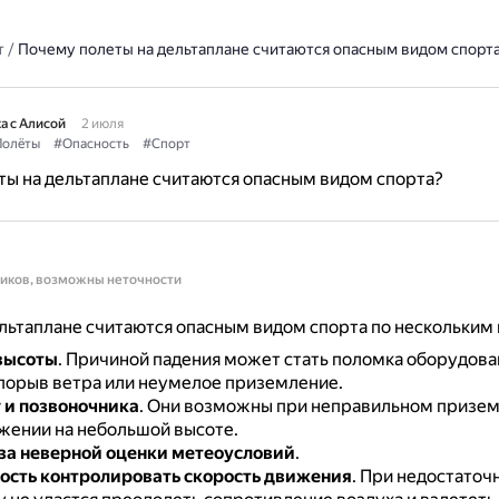
т
/
Почему полеты на дельтаплане считаются опасным видом спорт
а с Алисой
2 июля
олёты
#Опасность
#Спорт
ы на дельтаплане считаются опасным видом спорта?
ников, возможны неточности
льтаплане считаются опасным видом спорта по нескольким
высоты
.
Причиной падения может стать поломка оборудова
порыв ветра или неумелое приземление.
 и позвоночника
.
Они возможны при неправильном призем
жении на небольшой высоте.
за неверной оценки метеоусловий
.
сть контролировать скорость движения
.
При недостаточ