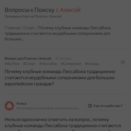
Вопросы к Поиску 
с Алисой
Примеры ответов Поиска с Алисой
Главная
/
Спорт
/
Почему клубные команды Лиссабона
традиционно считаются неудобными соперниками для
больших…
Вопрос для Поиска с Алисой
30 января
#Футбол
#Спорт
#Лиссабон
#Соперники
#Гранды
Почему клубные команды Лиссабона традиционно
считаются неудобными соперниками для больших
европейских грандов?
Алиса
Как это работает?
На основе источников, возможны неточности
Нельзя однозначно ответить на вопрос, почему
клубные команды Лиссабона традиционно считаются