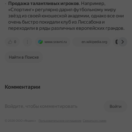
Продажа талантливых игроков
.
Например,
«Спортинг» регулярно дарил футбольному миру
звёзд из своей юношеской академии, однако все они
очень быстро покидали клуб из Лиссабона и
переходили в ряды различных европейских грандов.
0
www.sravni.ru
en.wikipedia.org
dzen.
Найти в Поиске
Комментарии
Войдите, чтобы комментировать
Войти
© 2026 ООО «Яндекс»
Пользовательское соглашение
Связаться с нами