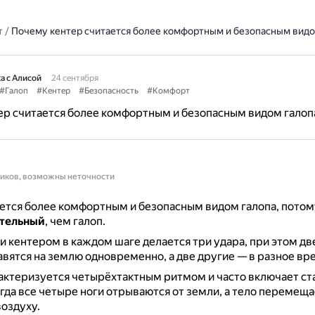
т
/
Почему кентер считается более комфортным и безопасным видо
а с Алисой
24 сентября
#Галоп
#Кентер
#Безопасность
#Комфорт
ер считается более комфортным и безопасным видом галоп
ников, возможны неточности
ется более комфортным и безопасным видом галопа, потом
тельный
, чем галоп.
 кентером в каждом шаге делается три удара, при этом две
авятся на землю одновременно, а две другие — в разное вр
актеризуется четырёхтактным ритмом и часто включает с
огда все четыре ноги отрываются от земли, а тело перемещ
воздуху.