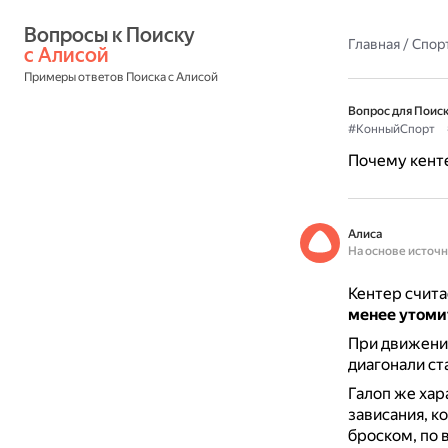
Вопросы к Поиску 
Главная
/
Спор
с Алисой
Примеры ответов Поиска с Алисой
Вопрос для Поиск
#КонныйСпорт
Почему кент
Алиса
На основе источ
Кентер счита
менее утоми
При движении
диагонали ст
Галоп же хар
зависания, к
броском, по 