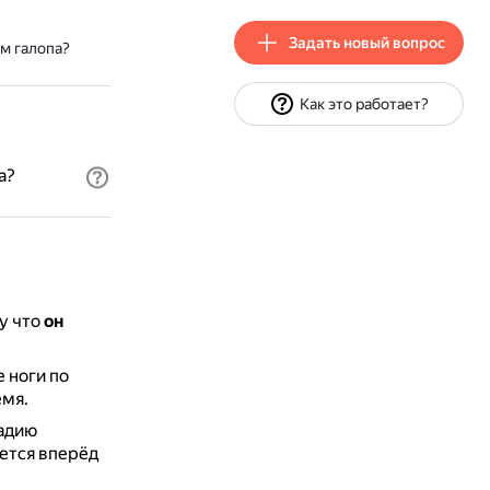
Задать новый вопрос
м галопа?
Как это работает?
а?
у что
он
 ноги по
емя.
тадию
ается вперёд