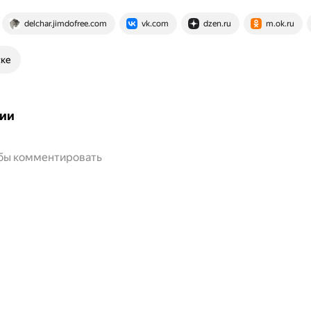
delchar.jimdofree.com
vk.com
dzen.ru
m.ok.ru
ске
ии
обы комментировать