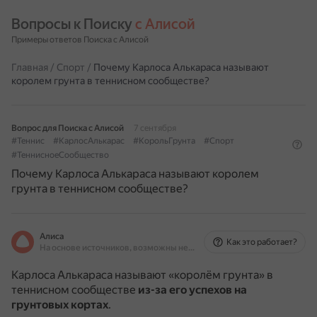
Вопросы к Поиску 
с Алисой
Примеры ответов Поиска с Алисой
Главная
/
Спорт
/
Почему Карлоса Алькараса называют
королем грунта в теннисном сообществе?
Вопрос для Поиска с Алисой
7 сентября
#Теннис
#КарлосАлькарас
#КорольГрунта
#Спорт
#ТеннисноеСообщество
Почему Карлоса Алькараса называют королем
грунта в теннисном сообществе?
Алиса
Как это работает?
На основе источников, возможны неточности
Карлоса Алькараса называют «королём грунта» в
теннисном сообществе
из-за его успехов на
грунтовых кортах
.