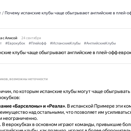
т
/
Почему испанские клубы чаще обыгрывают английские в плей-о
а с Алисой
24 сентября
т
#Еврокубок
#Плейофф
#ИспанскиеКлубы
#АнглийскиеКлубы
ские клубы чаще обыгрывают английские в плей-офф евро
ников, возможны неточности
ичин, по которым испанские клубы могут чаще обыгрывать 
рокубков:
ание «Барселоны» и «Реала»
.
В испанской Примере эти к
еимущество над остальными, что позволяет им усиливатьс
и неограниченно.
.
В еврокубках в основном играют команды, привыкшие бо
Английские клубы, как правило, играют в более оборонител