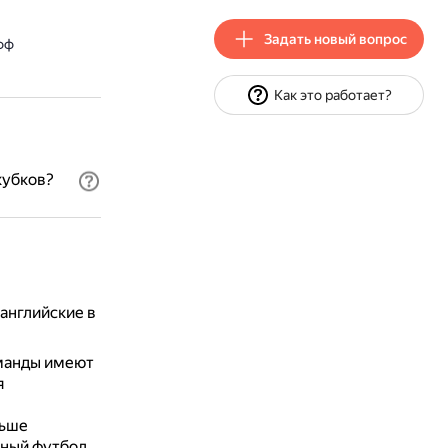
Задать новый вопрос
фф
Как это работает?
кубков?
английские в
оманды имеют
я
льше
ьный футбол.