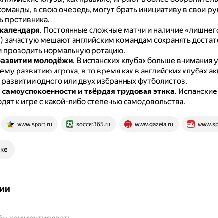
оманды, в свою очередь, могут брать инициативу в свои ру
ь противника.
 календаря
.
Постоянные сложные матчи и наличие «лишнег
и) зачастую мешают английским командам сохранять достат
и проводить нормальную ротацию.
развитии молодёжи
.
В испанских клубах больше внимания 
му развитию игрока, в то время как в английских клубах ак
 развитии одного или двух избранных футболистов.
 самоуспокоенности и твёрдая трудовая этика
.
Испанские
дят к игре с какой-либо степенью самодовольства.
www.sport.ru
soccer365.ru
www.gazeta.ru
www.sp
ске
ии
обы комментировать