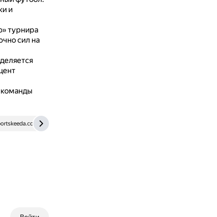
ки и
о» турнира
очно сил на
уделяется
цент
 команды
ortskeeda.com
dzen.ru