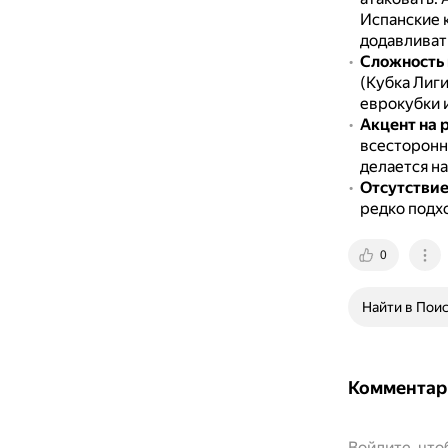
Испанские к
додавливат
Сложность
(Кубка Лиг
еврокубки 
Акцент на 
всесторонне
делается на
Отсутствие
редко подхо
0
Найти в Пои
Комментар
Войдите, чт