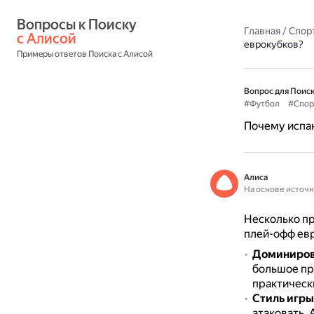
Вопросы к Поиску 
Главная
/
Спор
с Алисой
еврокубков?
Примеры ответов Поиска с Алисой
Вопрос для Поиск
#Футбол
#Спор
Почему испан
Алиса
На основе источ
Несколько пр
плей-офф ев
Доминиров
большое пр
практическ
Стиль игры
атаковать.