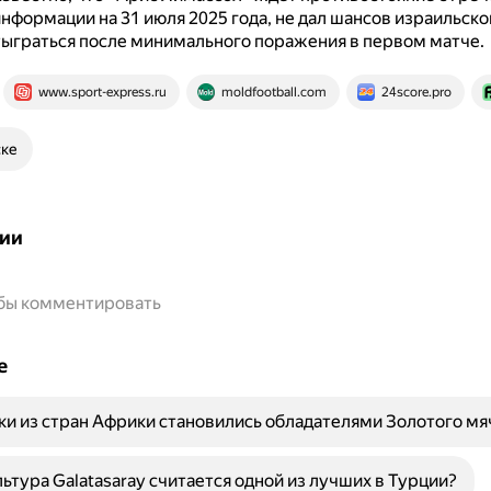
информации на 31 июля 2025 года, не дал шансов израильск
ыграться после минимального поражения в первом матче.
www.sport-express.ru
moldfootball.com
24score.pro
ске
ии
обы комментировать
е
ки из стран Африки становились обладателями Золотого мя
ьтура Galatasaray считается одной из лучших в Турции?