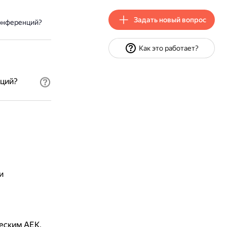
Задать новый вопрос
конференций?
Как это работает?
нций?
м
и
ческим АЕК,