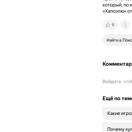
который, по 
«Хапоэлю» от
0
Найти в Пои
Комментар
Войдите, чт
Ещё по тем
Какие игро
Почему кул