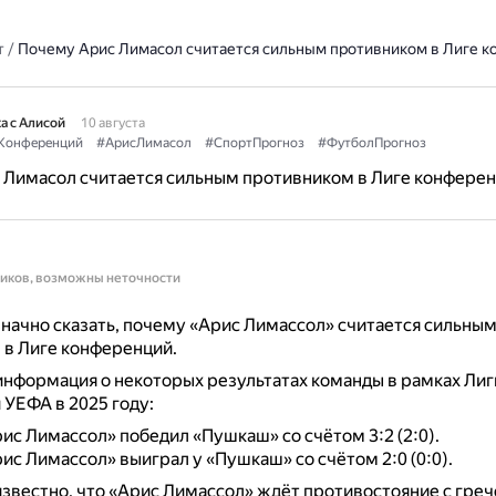
т
/
Почему Арис Лимасол считается сильным противником в Лиге 
а с Алисой
10 августа
Конференций
#АрисЛимасол
#СпортПрогноз
#ФутболПрогноз
 Лимасол считается сильным противником в Лиге конфере
ников, возможны неточности
начно сказать, почему «Арис Лимассол» считается сильны
 в Лиге конференций.
информация о некоторых результатах команды в рамках Лиг
УЕФА в 2025 году:
ис Лимассол» победил «Пушкаш» со счётом 3:2 (2:0).
ис Лимассол» выиграл у «Пушкаш» со счётом 2:0 (0:0).
известно, что «Арис Лимассол» ждёт противостояние с гре