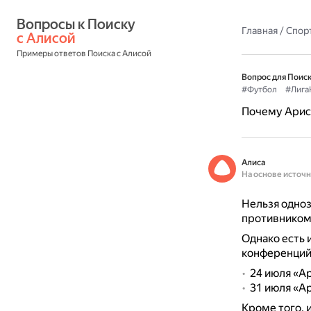
Вопросы к Поиску 
Главная
/
Спор
с Алисой
Примеры ответов Поиска с Алисой
Вопрос для Поиск
#Футбол
#Лига
Почему Арис
Алиса
На основе источ
Нельзя одноз
противником
Однако есть 
конференций 
24 июля «Ар
31 июля «Ар
Кроме того, 