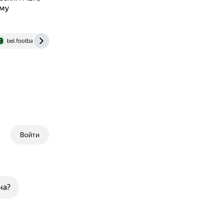
ому
bel.football
ru.uefa.com
Войти
ча?