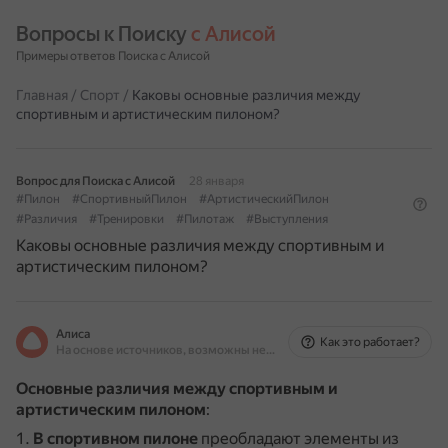
Вопросы к Поиску 
с Алисой
Примеры ответов Поиска с Алисой
Главная
/
Спорт
/
Каковы основные различия между
спортивным и артистическим пилоном?
Вопрос для Поиска с Алисой
28 января
#Пилон
#СпортивныйПилон
#АртистическийПилон
#Различия
#Тренировки
#Пилотаж
#Выступления
Каковы основные различия между спортивным и
артистическим пилоном?
Алиса
Как это работает?
На основе источников, возможны неточности
Основные различия между спортивным и
артистическим пилоном
:
В спортивном пилоне
преобладают элементы из