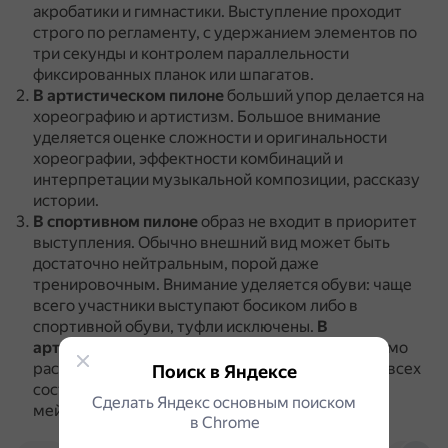
акробатики и гимнастики.
Выступление проходит
строго по регламенту, с удержанием элементов по
три секунды и контролем параллельности
фиксированных планок или шпагатов.
В артистическом пилоне
больший упор делается на
хореографию и артистизм.
Большое внимание
уделяется оценке сложности и оригинальности
хореографии, эффектности комбинаций и
интерпретации музыкальной композиции, рассказу
истории.
В спортивном пилоне
образ не входит в приоритет
выступления.
Обычно внешний вид может быть
достаточно нейтральным, порой даже
тренировочным.
Внимание уделяется обуви: чаще
всего участники выступают босиком либо в
спортивной обуви, туфли исключены.
В
артистическом пилоне
исполнителю необходимо
раскрыть сюжетную линию номера с помощью всех
Поиск в Яндексе
составляющих: хореографии, трюков, костюма,
Сделать Яндекс основным поиском
мейк-апа, причёски, аксессуаров.
в Сhrome