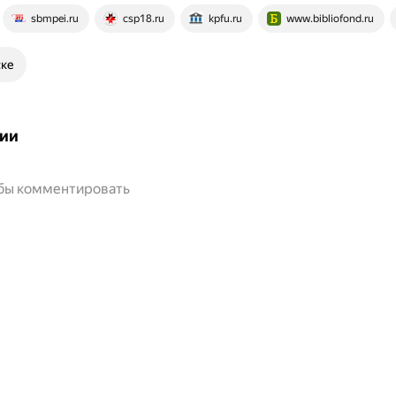
sbmpei.ru
csp18.ru
kpfu.ru
www.bibliofond.ru
ске
ии
обы комментировать