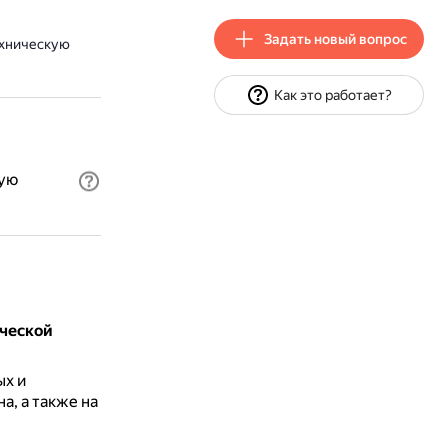
Задать новый вопрос
ехническую
Как это работает?
кую
ической
ых и
, а также на