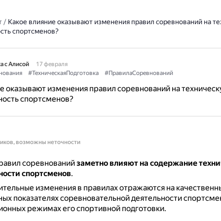
т
/
Какое влияние оказывают изменения правил соревнований на т
сть спортсменов?
а с Алисой
17 февраля
нования
#ТехническаяПодготовка
#ПравилаСоревнований
е оказывают изменения правил соревнований на техничес
ность спортсменов?
ников, возможны неточности
равил соревнований
заметно влияют на содержание техн
ности спортсменов
.
тельные изменения в правилах отражаются на качественн
ых показателях соревновательной деятельности спортсмена
ионных режимах его спортивной подготовки.