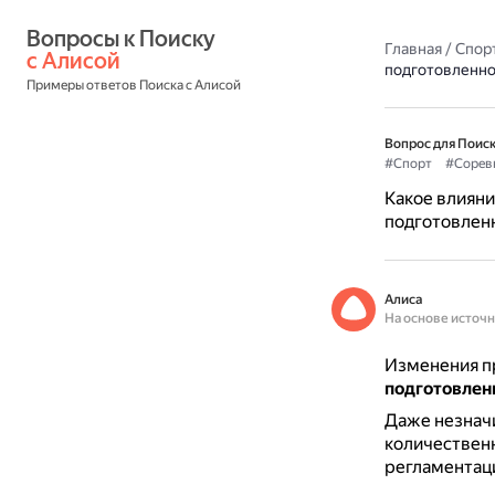
Вопросы к Поиску 
Главная
/
Спор
с Алисой
подготовленно
Примеры ответов Поиска с Алисой
Вопрос для Поиск
#Спорт
#Сорев
Какое влияни
подготовлен
Алиса
На основе источ
Изменения п
подготовлен
Даже незначи
количественн
регламентац