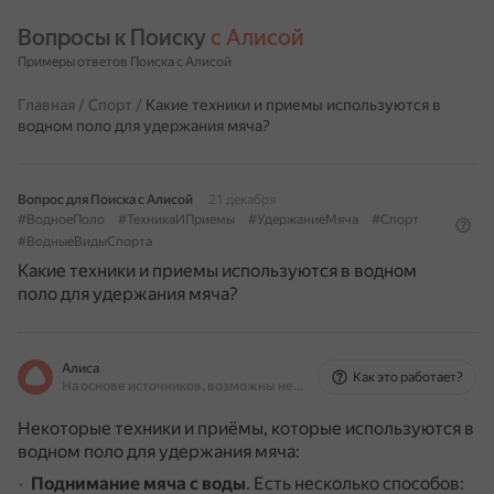
Вопросы к Поиску 
с Алисой
Примеры ответов Поиска с Алисой
Главная
/
Спорт
/
Какие техники и приемы используются в
водном поло для удержания мяча?
Вопрос для Поиска с Алисой
21 декабря
#ВодноеПоло
#ТехникаИПриемы
#УдержаниеМяча
#Спорт
#ВодныеВидыСпорта
Какие техники и приемы используются в водном
поло для удержания мяча?
Алиса
Как это работает?
На основе источников, возможны неточности
Некоторые техники и приёмы, которые используются в
водном поло для удержания мяча:
Поднимание мяча с воды
.
Есть несколько способов: