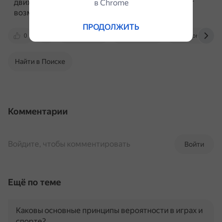
движениям руками мяч надёжнее охраняется от
в Сhrome
возможных попыток соперников отобрать его.
ПРОДОЛЖИТЬ
0
aqualeo.ru
ifgtsolifk.ru
nsportal.ru
Найти в Поиске
Комментарии
Войдите, чтобы комментировать
Войти
Ещё по теме
Каковы основные принципы вероятности в играх и
спорте?