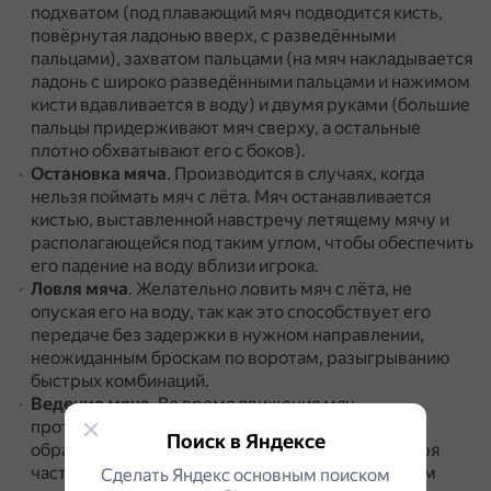
подхватом (под плавающий мяч подводится кисть,
повёрнутая ладонью вверх, с разведёнными
пальцами), захватом пальцами (на мяч накладывается
ладонь с широко разведёнными пальцами и нажимом
кисти вдавливается в воду) и двумя руками (большие
пальцы придерживают мяч сверху, а остальные
плотно обхватывают его с боков).
Остановка мяча
.
Производится в случаях, когда
нельзя поймать мяч с лёта.
Мяч останавливается
кистью, выставленной навстречу летящему мячу и
располагающейся под таким углом, чтобы обеспечить
его падение на воду вблизи игрока.
Ловля мяча
.
Желательно ловить мяч с лёта, не
опуская его на воду, так как это способствует его
передаче без задержки в нужном направлении,
неожиданным броскам по воротам, разыгрыванию
быстрых комбинаций.
Ведение мяча
.
Во время движения мяч
проталкивается вперёд лицом и волной,
Поиск в Яндексе
образующейся у груди ватерполиста, а благодаря
частым и сравнительно укороченным гребковым
Сделать Яндекс основным поиском