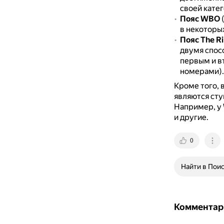
своей катег
Пояс WBO
(
в некоторых
Пояс The R
двумя спос
первым и в
номерами).
Кроме того, 
являются сту
Например, у 
и другие.
0
Найти в Пои
Комментар