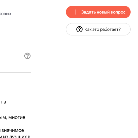
Задать новый вопрос
ровых
Как это работает?
т в
ым, многие
й значимое
и из лучших в