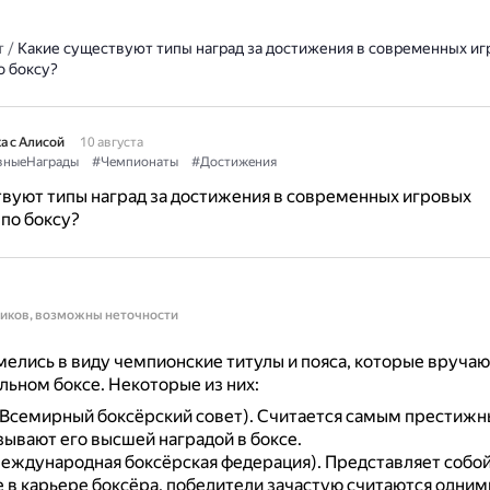
т
/
Какие существуют типы наград за достижения в современных иг
о боксу?
а с Алисой
10 августа
вныеНаграды
#Чемпионаты
#Достижения
вуют типы наград за достижения в современных игровых
по боксу?
ников, возможны неточности
елись в виду чемпионские титулы и пояса, которые вручаю
льном боксе.
Некоторые из них:
Всемирный боксёрский совет).
Считается самым престижн
зывают его высшей наградой в боксе.
еждународная боксёрская федерация).
Представляет собо
 в карьере боксёра, победители зачастую считаются одним