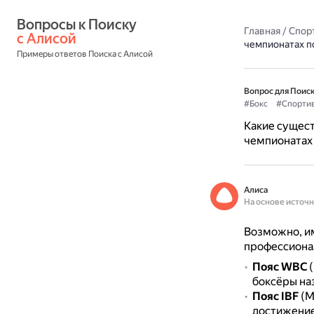
Вопросы к Поиску 
Главная
/
Спор
с Алисой
чемпионатах п
Примеры ответов Поиска с Алисой
Вопрос для Поиск
#Бокс
#Спорти
Какие сущест
чемпионатах 
Алиса
На основе источ
Возможно, им
профессиона
Пояс WBC
(
боксёры на
Пояс IBF
(М
достижение