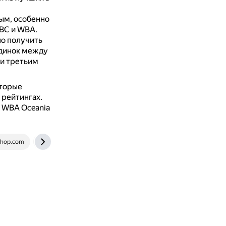
ым, особенно
WBC и WBA.
о получить
единок между
и третьим
оторые
 рейтингах.
, WBA Oceania
shop.com
ru.wikipedia.org