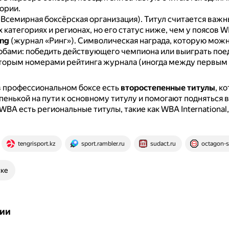
ории.
Всемирная боксёрская организация).
Титул считается важн
 категориях и регионах, но его статус ниже, чем у поясов 
ing
(журнал «Ринг»).
Символическая награда, которую можн
обами: победить действующего чемпиона или выиграть по
торым номерами рейтинга журнала (иногда между первым 
в профессиональном боксе есть
второстепенные титулы
, к
пенькой на пути к основному титулу и помогают подняться в
WBA есть региональные титулы, такие как WBA International
tengrisport.kz
sport.rambler.ru
sudact.ru
octagon-
ске
ии