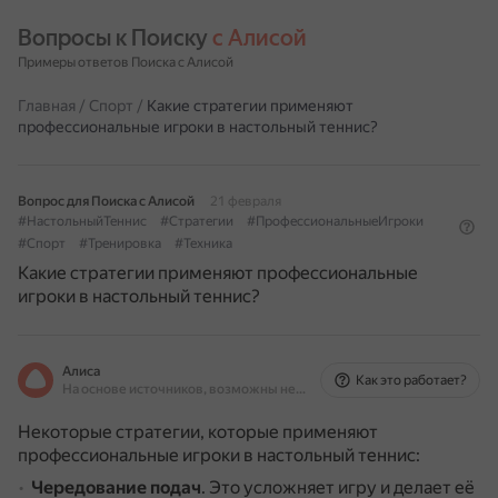
Вопросы к Поиску 
с Алисой
Примеры ответов Поиска с Алисой
Главная
/
Спорт
/
Какие стратегии применяют
профессиональные игроки в настольный теннис?
Вопрос для Поиска с Алисой
21 февраля
#НастольныйТеннис
#Стратегии
#ПрофессиональныеИгроки
#Спорт
#Тренировка
#Техника
Какие стратегии применяют профессиональные
игроки в настольный теннис?
Алиса
Как это работает?
На основе источников, возможны неточности
Некоторые стратегии, которые применяют
профессиональные игроки в настольный теннис:
Чередование подач
.
Это усложняет игру и делает её