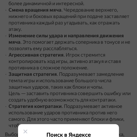
более динамичной и интересной.
Смена вращения мяча
.
Чередование верхнего,
нижнего и боковых вращений при подаче заставляет
противника каждый раз угадывать, как отражать
атаку.
Изменение силы удара и направления движения
мяча
.
Это помогает держать соперника в тонусе и не
позволять ему расслабляться.
Агрессивная стратегия
.
Игрок стремится
контролировать ход игры, активно атакуя и ставя
противника в сложное положение.
Защитная стратегия
.
Подразумевает замедление
темпа игры и использование большого числа
защитных ударов, таких как блоки и чопы.
Цель — заставить противника совершить ошибку или
создать удобную возможность для контратаки.
Стратегия контратаки
.
Подразумевает активное
использование ударов противника против него
самого.
Для этого часто применяют блоки и флики,
чтобы взять инициативу в свои руки.
Поиск в Яндексе
Выбор стратегии зависит от уровня навыков игрока,