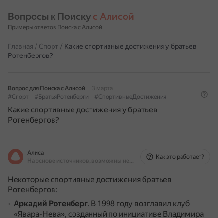
Вопросы к Поиску 
с Алисой
Примеры ответов Поиска с Алисой
Главная
/
Спорт
/
Какие спортивные достижения у братьев
Ротенбергов?
Вопрос для Поиска с Алисой
3 марта
#Спорт
#БратьяРотенберги
#СпортивныеДостижения
Какие спортивные достижения у братьев
Ротенбергов?
Алиса
Как это работает?
На основе источников, возможны неточности
Некоторые спортивные достижения братьев
Ротенбергов:
Аркадий Ротенберг
.
В 1998 году возглавил клуб
«Явара-Нева», созданный по инициативе Владимира