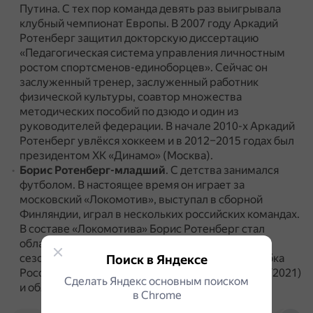
Путина.
С тех пор команда девять раз выигрывала
клубный чемпионат Европы.
В 2007 году Аркадий
Ротенберг защитил докторскую диссертацию
«Педагогическая система управления личностным
ростом спортсменов-единоборцев».
Сейчас он
заслуженный тренер, заслуженный работник
физической культуры, соавтор множества
методических пособий по дзюдо и один из
руководителей федерации.
В начале 2010-х Аркадий
Ротенберг увлёкся хоккеем и в 2012–2015 годах был
президентом ХК «Динамо» (Москва).
Борис Ротенберг-младший
.
С детства занимался
футболом.
В настоящее время он играет за
московский «Локомотив», выступал в сборной
Финляндии, играл в нескольких российских командах.
В составе «Локомотива» Борис Ротенберг стал
обладателем пяти титулов: чемпион России
сезона-2017/2018, трёхкратный победитель Кубка
Поиск в Яндексе
России (в сезонах-2016/2017, 2018/2019 и 2020/2021)
Сделать Яндекс основным поиском
и обладатель Суперкубка России — 2019.
в Сhrome