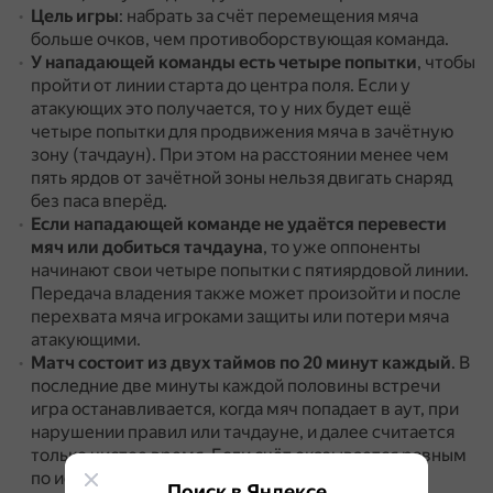
Цель игры
: набрать за счёт перемещения мяча
больше очков, чем противоборствующая команда.
У нападающей команды есть четыре попытки
, чтобы
пройти от линии старта до центра поля.
Если у
атакующих это получается, то у них будет ещё
четыре попытки для продвижения мяча в зачётную
зону (тачдаун).
При этом на расстоянии менее чем
пять ярдов от зачётной зоны нельзя двигать снаряд
без паса вперёд.
Если нападающей команде не удаётся перевести
мяч или добиться тачдауна
, то уже оппоненты
начинают свои четыре попытки с пятиярдовой линии.
Передача владения также может произойти и после
перехвата мяча игроками защиты или потери мяча
атакующими.
Матч состоит из двух таймов по 20 минут каждый
.
В
последние две минуты каждой половины встречи
игра останавливается, когда мяч попадает в аут, при
нарушении правил или тачдауне, и далее считается
только чистое время.
Если счёт оказывается равным
по истечении двух таймов, игра продолжается
Поиск в Яндексе