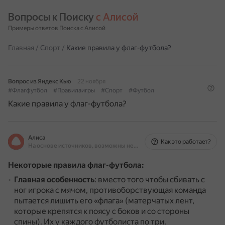
Вопросы к Поиску 
с Алисой
Примеры ответов Поиска с Алисой
Главная
/
Спорт
/
Какие правила у флаг-футбола?
Вопрос из Яндекс Кью
22 ноября
#Флагфутбол
#Правилаигры
#Спорт
#Футбол
Какие правила у флаг-футбола?
Алиса
Как это работает?
На основе источников, возможны неточности
Некоторые правила флаг-футбола:
Главная особенность
: вместо того чтобы сбивать с
ног игрока с мячом, противоборствующая команда
пытается лишить его «флага» (матерчатых лент,
которые крепятся к поясу с боков и со стороны
спины).
Их у каждого футболиста по три.